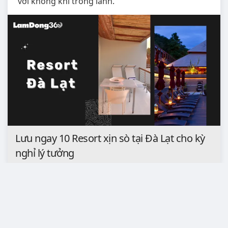
với không khí trong lành.
Lưu ngay 10 Resort xịn sò tại Đà Lạt cho kỳ
nghỉ lý tưởng
Công nghệ
Bởi LeGiaICT
Bạn đang cần tìm điểm giao dịch hoặc cửa hàng
Viettel tại Đạ Huoai, Lâm Đồng để đăng ký dịch