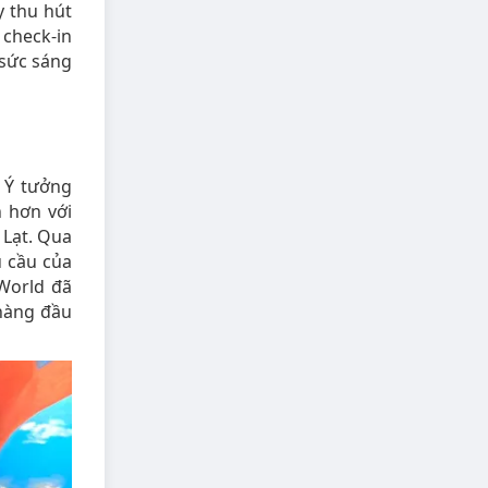
y thu hút
check-in
 sức sáng
 Ý tưởng
 hơn với
 Lạt. Qua
u cầu của
World đã
hàng đầu