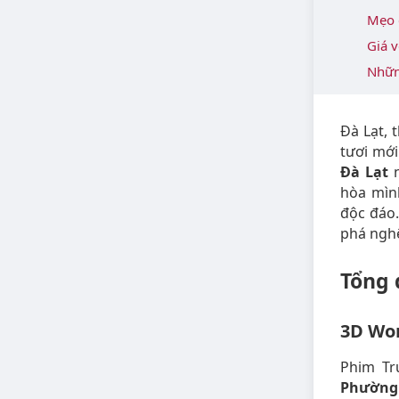
Mẹo 
Giá 
Nhữn
Đà Lạt, 
tươi mới
Đà Lạt
hòa mìn
độc đáo.
phá ngh
Tổng 
3D Wor
Phim Tr
Phường 