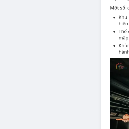
Một số k
Khu 
hiện
Thế 
mập,
Khôn
hành