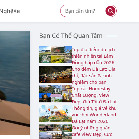
⚲
 Nghệ
Xe
Bạn Có Thể Quan Tâm
Top địa điểm du lịch
thiên nhiên tại Lâm
Đồng hấp dẫn 2026
Chợ đêm Đà Lạt: Địa
chỉ, đặc sản & kinh
nghiệm cho bạn
Top các Homestay
Chất Lượng, View
Đẹp, Giá Tốt ở Đà Lạt
Thông tin, giá vé khu
vui chơi Wonderland
Đà Lạt năm 2026
Gợi ý những quán
cafe view Đẹp, Cực