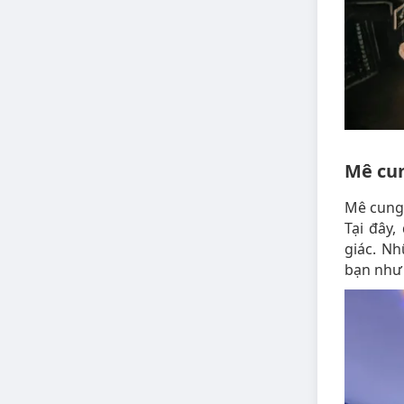
Mê cun
Mê cung
Tại đây,
giác. N
bạn như 