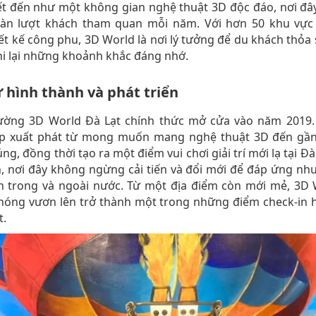
t đến như một không gian nghệ thuật 3D độc đáo, nơi đâ
àn lượt khách tham quan mỗi năm. Với hơn 50 khu vực 
ết kế công phu, 3D World là nơi lý tưởng để du khách thỏa
hi lại những khoảnh khắc đáng nhớ.
ử hình thành và phát triển
ường 3D World Đà Lạt chính thức mở cửa vào năm 2019.
ập xuất phát từ mong muốn mang nghệ thuật 3D đến gần
ng, đồng thời tạo ra một điểm vui chơi giải trí mới lạ tại Đà
n, nơi đây không ngừng cải tiến và đổi mới để đáp ứng nh
h trong và ngoài nước. Từ một địa điểm còn mới mẻ, 3D 
hóng vươn lên trở thành một trong những điểm check-in 
t.