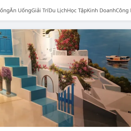
Sống
Ăn Uống
Giải Trí
Du Lịch
Học Tập
Kinh Doanh
Công