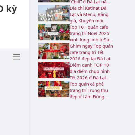
“Chill” ở Đà Lạt năm
D kỳ
2026
Địa chỉ Katinat Đà
Lạt và Menu, Bảng
giá, Khuyến mãi
2026
Top 10+ quán cafe
trang trí Noel 2025
xinh lung linh ở Đà
Lạt
Ghim ngay Top quán
cafe trang trí Tết
2026 đẹp tại Đà Lạt
Điểm danh TOP 10
địa điểm chụp hình
Tết 2026 ở Đà Lạt
rực rỡ
Top quán cà phê
trang trí Trung thu
đẹp ở Lâm Đồng
năm 2026