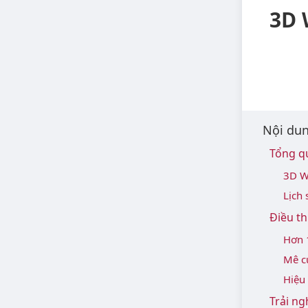
3D 
Nội dun
Tổng q
3D W
Lịch 
Điều th
Hơn 
Mê c
Hiệu
Trải ng