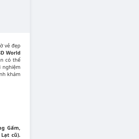
hờ vẻ đẹp
3D World
n có thể
i nghiệm
rình khám
ng Gấm,
Lạt cũ).