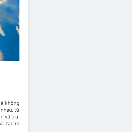
 kế không
 nhau, từ
n vũ trụ.
à, tạo ra