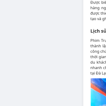
Được biế
hàng ng
được thi
tạo và g
Lịch s
Phim Tr
thành l
công chú
thời gia
du khác
nhanh c
tại Đà Lạ