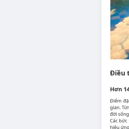
Điều 
Hơn 14
Điểm đặc
gian. Từ
đời sống
Các bức 
hiệu ứng 