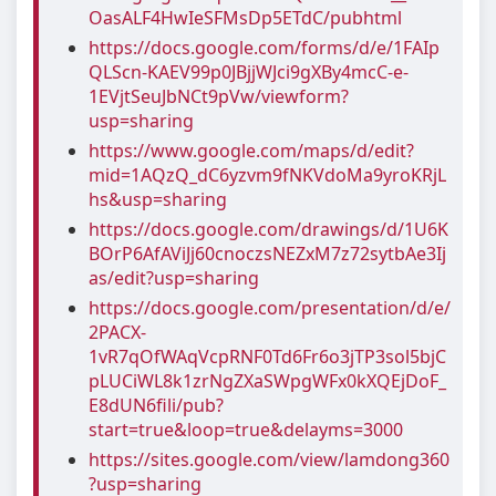
OasALF4HwIeSFMsDp5ETdC/pubhtml
https://docs.google.com/forms/d/e/1FAIp
QLScn-KAEV99p0JBjjWJci9gXBy4mcC-e-
1EVjtSeuJbNCt9pVw/viewform?
usp=sharing
https://www.google.com/maps/d/edit?
mid=1AQzQ_dC6yzvm9fNKVdoMa9yroKRjL
hs&usp=sharing
https://docs.google.com/drawings/d/1U6K
BOrP6AfAViJj60cnoczsNEZxM7z72sytbAe3Ij
as/edit?usp=sharing
https://docs.google.com/presentation/d/e/
2PACX-
1vR7qOfWAqVcpRNF0Td6Fr6o3jTP3sol5bjC
pLUCiWL8k1zrNgZXaSWpgWFx0kXQEjDoF_
E8dUN6fili/pub?
start=true&loop=true&delayms=3000
https://sites.google.com/view/lamdong360
?usp=sharing