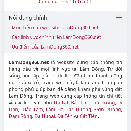
Công nghệ
-
Bởi LeGiaICT
Nội dung chính
Mục Tiêu của website LamDong360.net
Các lĩnh vực chính trên LamDong360.net
Ưu điểm của LamDong360.net
LamDong360.net
là website cung cấp thông tin
hàng đầu về mọi lĩnh vực tại Lâm Đồng. Từ đời
sống, học tập, giải trí, du lịch đến kinh doanh, công
nghệ và xe cộ, trang web này là kho tàng thông tin
phong phú giúp bạn dễ dàng khám phá vùng đất
Lâm Đồng. Trang web cung cấp thông tin chi tiết
về các khu vực như
Đà Lạt
,
Bảo Lộc
,
Đức Trọng
,
Di
Linh
,
Bảo Lâm
,
Lâm Hà
,
Lạc Dương
,
Đơn Dương
,
Đam Rông
,
Đạ Huoai
,
Đạ Tẻh
và
Cát Tiên
.