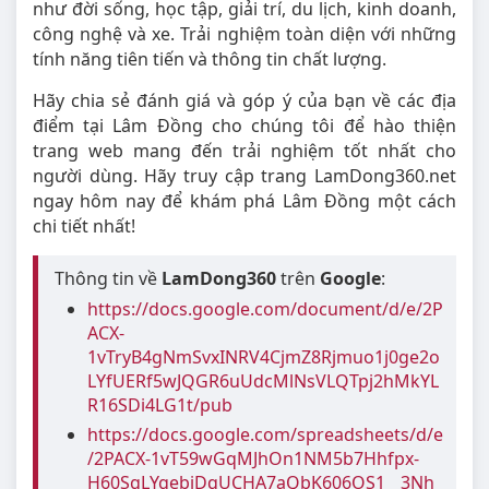
như đời sống, học tập, giải trí, du lịch, kinh doanh,
công nghệ và xe. Trải nghiệm toàn diện với những
tính năng tiên tiến và thông tin chất lượng.
Hãy chia sẻ đánh giá và góp ý của bạn về các địa
điểm tại Lâm Đồng cho chúng tôi để hào thiện
trang web mang đến trải nghiệm tốt nhất cho
người dùng. Hãy truy cập trang LamDong360.net
ngay hôm nay để khám phá Lâm Đồng một cách
chi tiết nhất!
Thông tin về
LamDong360
trên
Google
:
https://docs.google.com/document/d/e/2P
ACX-
1vTryB4gNmSvxINRV4CjmZ8Rjmuo1j0ge2o
LYfUERf5wJQGR6uUdcMlNsVLQTpj2hMkYL
R16SDi4LG1t/pub
https://docs.google.com/spreadsheets/d/e
/2PACX-1vT59wGqMJhOn1NM5b7Hhfpx-
H60SgLYgebiDqUCHA7aQbK606OS1__3Nh