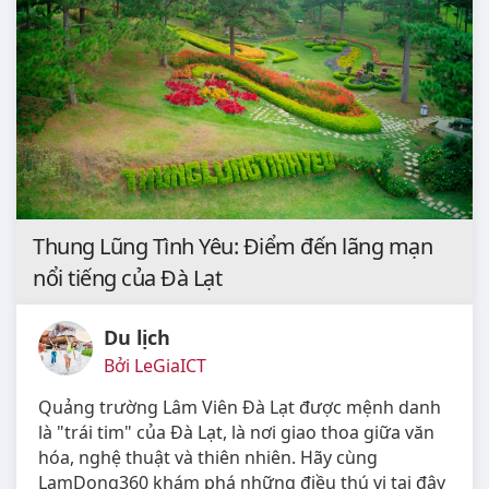
Thung Lũng Tình Yêu: Điểm đến lãng mạn
nổi tiếng của Đà Lạt
Du lịch
Bởi LeGiaICT
Quảng trường Lâm Viên Đà Lạt được mệnh danh
là "trái tim" của Đà Lạt, là nơi giao thoa giữa văn
hóa, nghệ thuật và thiên nhiên. Hãy cùng
LamDong360 khám phá những điều thú vị tại đây