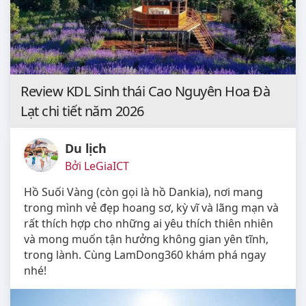
Review KDL Sinh thái Cao Nguyên Hoa Đà
Lạt chi tiết năm 2026
Du lịch
Bởi LeGiaICT
Hồ Suối Vàng (còn gọi là hồ Dankia), nơi mang
trong mình vẻ đẹp hoang sơ, kỳ vĩ và lãng mạn và
rất thích hợp cho những ai yêu thích thiên nhiên
và mong muốn tận hưởng không gian yên tĩnh,
trong lành. Cùng LamDong360 khám phá ngay
nhé!