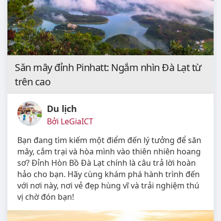
Săn mây đỉnh Pinhatt: Ngắm nhìn Đà Lạt từ
trên cao
Du lịch
Bởi LeGiaICT
Bạn đang tìm kiếm một điểm đến lý tưởng để săn
mây, cắm trại và hòa mình vào thiên nhiên hoang
sơ? Đỉnh Hòn Bồ Đà Lạt chính là câu trả lời hoàn
hảo cho bạn. Hãy cùng khám phá hành trình đến
với nơi này, nơi vẻ đẹp hùng vĩ và trải nghiệm thú
vị chờ đón bạn!