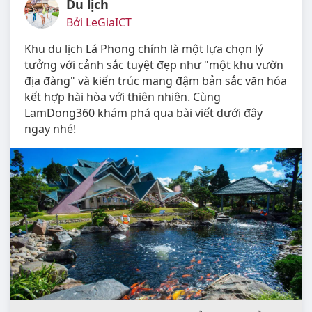
Du lịch
Bởi LeGiaICT
Khu du lịch Lá Phong chính là một lựa chọn lý
tưởng với cảnh sắc tuyệt đẹp như "một khu vườn
địa đàng" và kiến trúc mang đậm bản sắc văn hóa
kết hợp hài hòa với thiên nhiên. Cùng
LamDong360 khám phá qua bài viết dưới đây
ngay nhé!