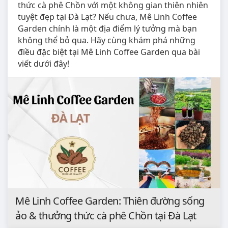
thức cà phê Chồn với một không gian thiên nhiên
tuyệt đẹp tại Đà Lạt? Nếu chưa, Mê Linh Coffee
Garden chính là một địa điểm lý tưởng mà bạn
không thể bỏ qua. Hãy cùng khám phá những
điều đặc biệt tại Mê Linh Coffee Garden qua bài
viết dưới đây!
Mê Linh Coffee Garden: Thiên đường sống
ảo & thưởng thức cà phê Chồn tại Đà Lạt