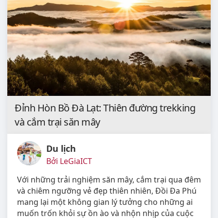
Đỉnh Hòn Bồ Đà Lạt: Thiên đường trekking
và cắm trại săn mây
Du lịch
Bởi LeGiaICT
Với những trải nghiệm săn mây, cắm trại qua đêm
và chiêm ngưỡng vẻ đẹp thiên nhiên, Đồi Đa Phú
mang lại một không gian lý tưởng cho những ai
muốn trốn khỏi sự ồn ào và nhộn nhịp của cuộc