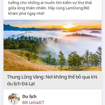
tưởng cho những ai muốn tìm kiếm sự thư thái
giữa lòng thiên nhiên. Hãy cùng LamDong360
khám phá ngay nhé!
Thung Lũng Vàng: Nơi không thể bỏ qua khi
du lịch Đà Lạt
Du lịch
Bởi LeGiaICT