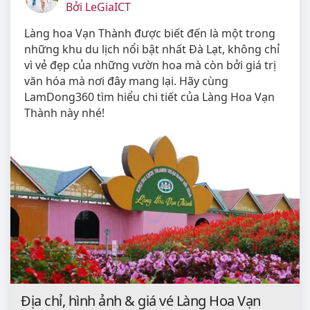
Bởi LeGiaICT
Làng hoa Vạn Thành được biết đến là một trong
những khu du lịch nổi bật nhất Đà Lạt, không chỉ
vì vẻ đẹp của những vườn hoa mà còn bởi giá trị
văn hóa mà nơi đây mang lại. Hãy cùng
LamDong360 tìm hiểu chi tiết của Làng Hoa Vạn
Thành này nhé!
Địa chỉ, hình ảnh & giá vé Làng Hoa Vạn