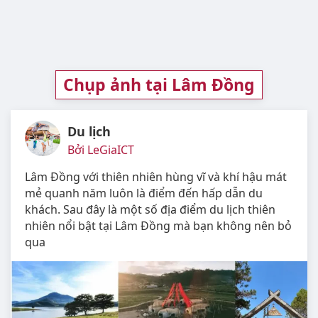
Chụp ảnh tại Lâm Đồng
Du lịch
Bởi LeGiaICT
Lâm Đồng với thiên nhiên hùng vĩ và khí hậu mát
mẻ quanh năm luôn là điểm đến hấp dẫn du
khách. Sau đây là một số địa điểm du lịch thiên
nhiên nổi bật tại Lâm Đồng mà bạn không nên bỏ
qua