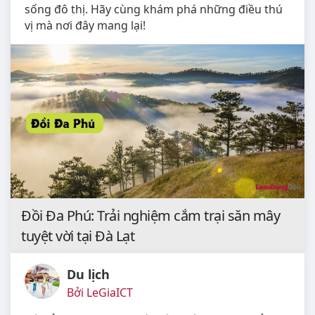
sống đô thị. Hãy cùng khám phá những điều thú
vị mà nơi đây mang lại!
Đồi Đa Phú: Trải nghiệm cắm trại săn mây
tuyệt vời tại Đà Lạt
Du lịch
Bởi LeGiaICT