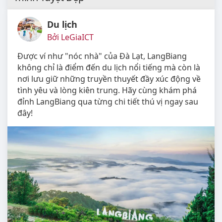
Du lịch
Bởi LeGiaICT
Được ví như "nóc nhà" của Đà Lạt, LangBiang
không chỉ là điểm đến du lịch nổi tiếng mà còn là
nơi lưu giữ những truyền thuyết đầy xúc động về
tình yêu và lòng kiên trung. Hãy cùng khám phá
đỉnh LangBiang qua từng chi tiết thú vị ngay sau
đây!