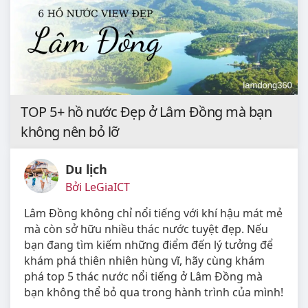
TOP 5+ hồ nước Đẹp ở Lâm Đồng mà bạn
không nên bỏ lỡ
Du lịch
Bởi LeGiaICT
Lâm Đồng không chỉ nổi tiếng với khí hậu mát mẻ
mà còn sở hữu nhiều thác nước tuyệt đẹp. Nếu
bạn đang tìm kiếm những điểm đến lý tưởng để
khám phá thiên nhiên hùng vĩ, hãy cùng khám
phá top 5 thác nước nổi tiếng ở Lâm Đồng mà
bạn không thể bỏ qua trong hành trình của mình!