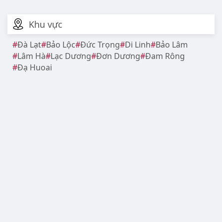
Khu vực
Đà Lạt
Bảo Lộc
Đức Trọng
Di Linh
Bảo Lâm
Lâm Hà
Lạc Dương
Đơn Dương
Đam Rông
Đạ Huoai
Mì cay
Valentine - Lễ Tình Nhân
Tết Nguyên Đán
Noel - Lễ Giáng Sinh
Điện ảnh
Cà phê
Tết Dương Lịch
Trà sữa
Giao thông
Ngày 8/3 - Quốc tế Phụ nữ
Chùa
Sinh viên
Viễn thông
Thể thao
Mua sắm
Chụp ảnh
Website lamdong360.net
thuộc hệ thống lưu trữ thông
tin nội bộ, không phải mạng xã hội, cổng thông tin hay
báo điện tử.