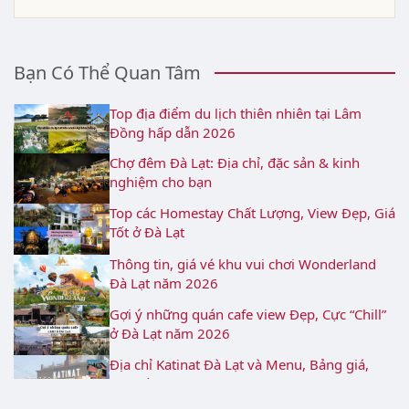
Bạn Có Thể Quan Tâm
Top địa điểm du lịch thiên nhiên tại Lâm
Đồng hấp dẫn 2026
Chợ đêm Đà Lạt: Địa chỉ, đặc sản & kinh
nghiệm cho bạn
Top các Homestay Chất Lượng, View Đẹp, Giá
Tốt ở Đà Lạt
Thông tin, giá vé khu vui chơi Wonderland
Đà Lạt năm 2026
Gợi ý những quán cafe view Đẹp, Cực “Chill”
ở Đà Lạt năm 2026
Địa chỉ Katinat Đà Lạt và Menu, Bảng giá,
Khuyến mãi 2026