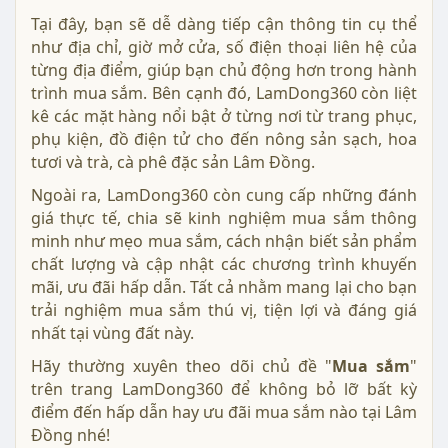
Tại đây, bạn sẽ dễ dàng tiếp cận thông tin cụ thể
như địa chỉ, giờ mở cửa, số điện thoại liên hệ của
từng địa điểm, giúp bạn chủ động hơn trong hành
trình mua sắm. Bên cạnh đó, LamDong360 còn liệt
kê các mặt hàng nổi bật ở từng nơi từ trang phục,
phụ kiện, đồ điện tử cho đến nông sản sạch, hoa
tươi và trà, cà phê đặc sản Lâm Đồng.
Ngoài ra, LamDong360 còn cung cấp những đánh
giá thực tế, chia sẽ kinh nghiệm mua sắm thông
minh như mẹo mua sắm, cách nhận biết sản phẩm
chất lượng và cập nhật các chương trình khuyến
mãi, ưu đãi hấp dẫn. Tất cả nhằm mang lại cho bạn
trải nghiệm mua sắm thú vị, tiện lợi và đáng giá
nhất tại vùng đất này.
Hãy thường xuyên theo dõi chủ đề "
Mua sắm
"
trên trang LamDong360 để không bỏ lỡ bất kỳ
điểm đến hấp dẫn hay ưu đãi mua sắm nào tại Lâm
Đồng nhé!