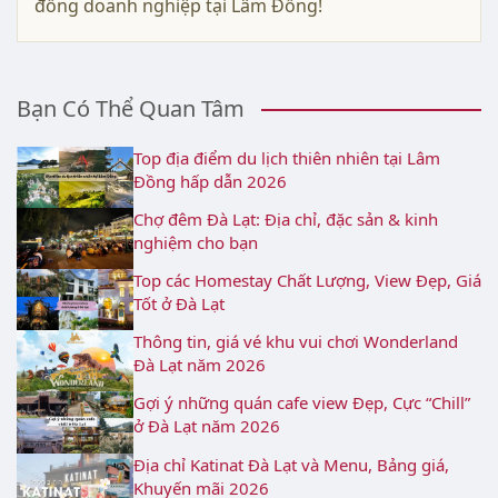
đồng doanh nghiệp tại Lâm Đồng!
Bạn Có Thể Quan Tâm
Top địa điểm du lịch thiên nhiên tại Lâm
Đồng hấp dẫn 2026
Chợ đêm Đà Lạt: Địa chỉ, đặc sản & kinh
nghiệm cho bạn
Top các Homestay Chất Lượng, View Đẹp, Giá
Tốt ở Đà Lạt
Thông tin, giá vé khu vui chơi Wonderland
Đà Lạt năm 2026
Gợi ý những quán cafe view Đẹp, Cực “Chill”
ở Đà Lạt năm 2026
Địa chỉ Katinat Đà Lạt và Menu, Bảng giá,
Khuyến mãi 2026