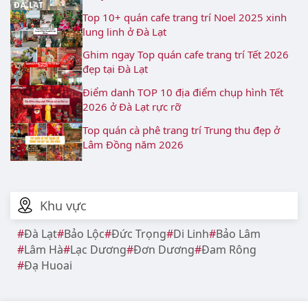
Top 10+ quán cafe trang trí Noel 2025 xinh
lung linh ở Đà Lạt
Ghim ngay Top quán cafe trang trí Tết 2026
đẹp tại Đà Lạt
Điểm danh TOP 10 địa điểm chụp hình Tết
2026 ở Đà Lạt rực rỡ
Top quán cà phê trang trí Trung thu đẹp ở
Lâm Đồng năm 2026
Khu vực
Đà Lạt
Bảo Lộc
Đức Trọng
Di Linh
Bảo Lâm
Lâm Hà
Lạc Dương
Đơn Dương
Đam Rông
Đạ Huoai