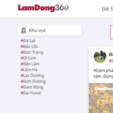
Đời 
Khu vực
Đà Lạt
Bảo Lộc
Đức Trọng
Đ
Di Linh
Bở
Bảo Lâm
Lâm Hà
Khám phá 
Lạc Dương
tâm. Đừng
Đơn Dương
Đam Rông
Đạ Huoai