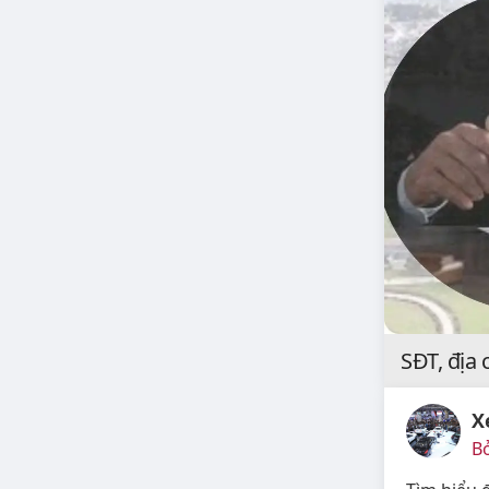
SĐT, địa
X
B