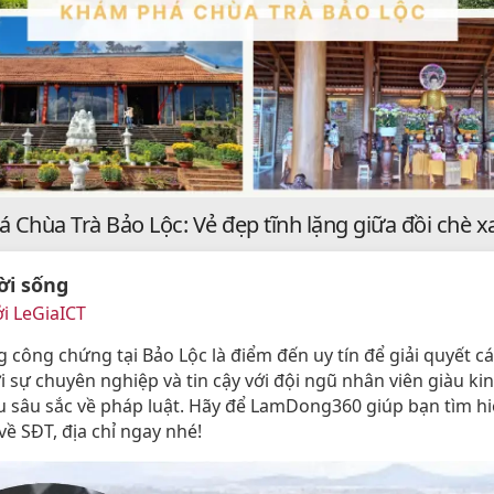
 Chùa Trà Bảo Lộc: Vẻ đẹp tĩnh lặng giữa đồi chè 
ời sống
i LeGiaICT
 công chứng tại Bảo Lộc là điểm đến uy tín để giải quyết c
ới sự chuyên nghiệp và tin cậy với đội ngũ nhân viên giàu k
u sâu sắc về pháp luật. Hãy để LamDong360 giúp bạn tìm h
về SĐT, địa chỉ ngay nhé!