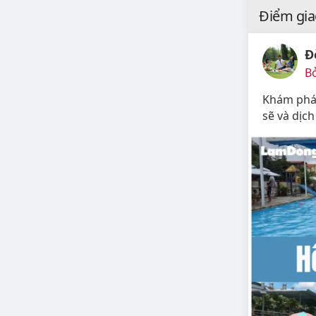
Điểm gia
Đ
Bở
Khám phá 
sẽ và dịc