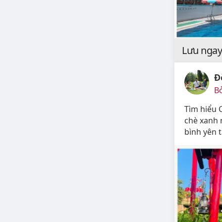
Lưu ngay
Đ
Bở
Tìm hiểu C
chè xanh 
bình yên t