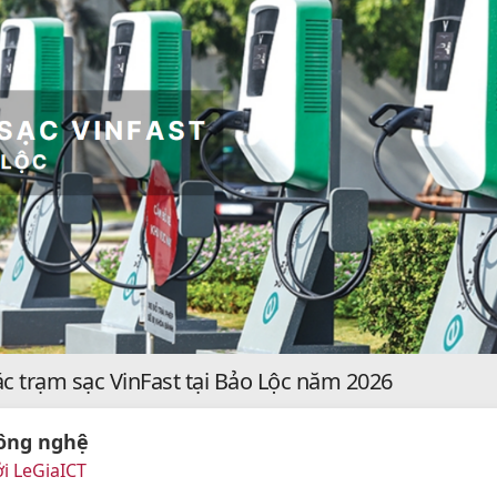
ác trạm sạc VinFast tại Bảo Lộc năm 2026
ông nghệ
i LeGiaICT