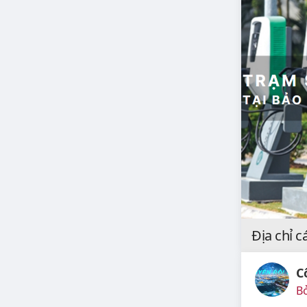
Địa chỉ c
C
Bở