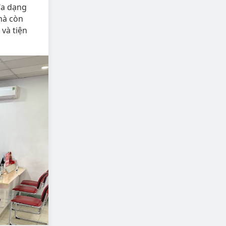
đa dạng
 mà còn
và tiện