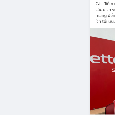
Các điểm 
các dịch v
mang đến 
ích tối ư