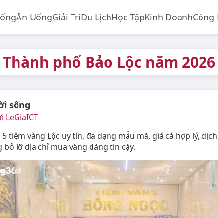
Sống
Ăn Uống
Giải Trí
Du Lịch
Học Tập
Kinh Doanh
Công
Thành phố Bảo Lộc năm 2026
ời sống
i LeGiaICT
5 tiệm vàng Lộc uy tín, đa dạng mẫu mã, giá cả hợp lý, dịch
 bỏ lỡ địa chỉ mua vàng đáng tin cậy.