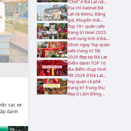
“Chill” ở Đà Lạt năm
2026
Địa chỉ Katinat Đà
Lạt và Menu, Bảng
giá, Khuyến mãi
2026
Top 10+ quán cafe
trang trí Noel 2025
xinh lung linh ở Đà
Lạt
Ghim ngay Top quán
cafe trang trí Tết
2026 đẹp tại Đà Lạt
Điểm danh TOP 10
địa điểm chụp hình
Tết 2026 ở Đà Lạt
rực rỡ
Top quán cà phê
trang trí Trung thu
đẹp ở Lâm Đồng
năm 2026
iệc sạc xe
 cấp danh