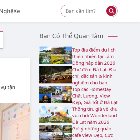
⚲
 Nghệ
Xe
Bạn Có Thể Quan Tâm
Top địa điểm du lịch
thiên nhiên tại Lâm
Đồng hấp dẫn 2026
Chợ đêm Đà Lạt: Địa
chỉ, đặc sản & kinh
nghiệm cho bạn
 vụ tận
Top các Homestay
Chất Lượng, View
Đẹp, Giá Tốt ở Đà Lạt
Thông tin, giá vé khu
vui chơi Wonderland
Đà Lạt năm 2026
Gợi ý những quán
cafe view Đẹp, Cực