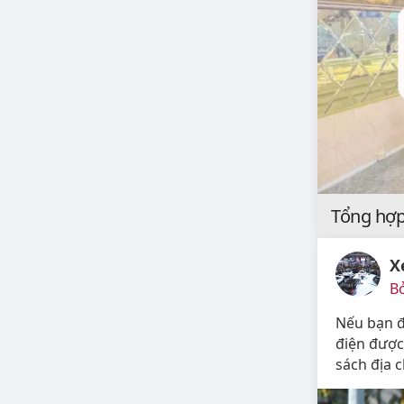
Tổng hợp
X
B
Nếu bạn đ
điện được
sách địa c