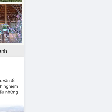
xanh
ác vấn đề
inh nghiệm
iểu những