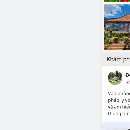
Khám phá
Đ
Bở
Văn phòng
pháp lý v
và am hiể
thông tin 