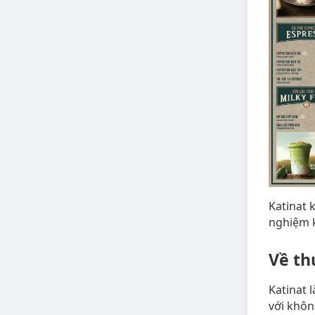
Katinat 
nghiệm k
Về th
Katinat 
với khôn