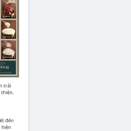
 trải
 thiện.
iết đến
 hiện