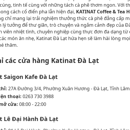
cúng, tinh tế cùng với những tách cà phê thơm ngon. Với th
ng cách cổ điển pha lẫn hiện đại,
KATINAT Coffee & Tea 
g chỉ mang lại trải nghiệm thưởng thức cà phê đẳng cấp m
 lý tưởng để thư giãn, trò chuyện và ngắm cảnh đẹp của Đà
 viên nhiệt tình, chuyên nghiệp cùng thực đơn đa dạng từ 
 các món ăn nhẹ, Katinat Đà Lạt hứa hẹn sẽ làm hài lòng mọ
hé thăm.
hỉ các cửa hàng Katinat Đà Lạt
t Saigon Kafe Đà Lạt
chỉ:
27A Đường 3/4, Phường Xuân Hương - Đà Lạt, Tỉnh Lâ
iện thoại:
0263 730 3988
mở cửa:
08:00 - 22:00
t Lê Đại Hành Đà Lạt