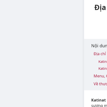
Địa
Nội dun
Địa chỉ
Katin
Katin
Menu, G
Về thươ
Katinat
sương mù