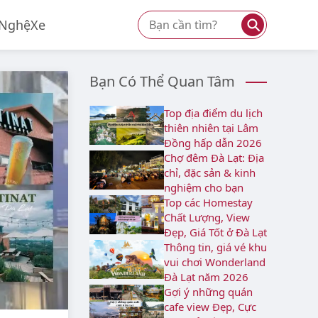
⚲
 Nghệ
Xe
Bạn Có Thể Quan Tâm
Top địa điểm du lịch
thiên nhiên tại Lâm
Đồng hấp dẫn 2026
Chợ đêm Đà Lạt: Địa
chỉ, đặc sản & kinh
nghiệm cho bạn
Top các Homestay
Chất Lượng, View
Đẹp, Giá Tốt ở Đà Lạt
Thông tin, giá vé khu
vui chơi Wonderland
Đà Lạt năm 2026
Gợi ý những quán
cafe view Đẹp, Cực