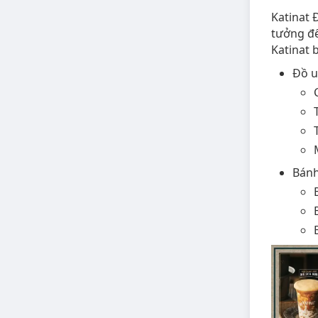
Katinat 
tưởng để
Katinat 
Đồ u
Bánh