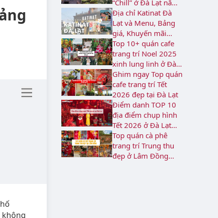
“Chill” ở Đà Lạt năm
Bảng
2026
Địa chỉ Katinat Đà
Lạt và Menu, Bảng
giá, Khuyến mãi
2026
Top 10+ quán cafe
trang trí Noel 2025
xinh lung linh ở Đà
Lạt
Ghim ngay Top quán
cafe trang trí Tết
2026 đẹp tại Đà Lạt
Điểm danh TOP 10
địa điểm chụp hình
Tết 2026 ở Đà Lạt
rực rỡ
Top quán cà phê
trang trí Trung thu
đẹp ở Lâm Đồng
năm 2026
phố
g không