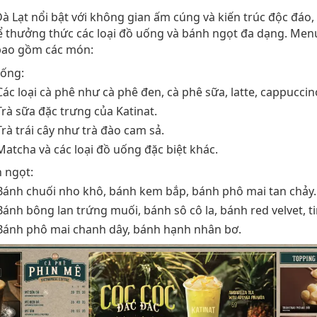
Đà Lạt nổi bật với không gian ấm cúng và kiến trúc độc đáo, l
 thưởng thức các loại đồ uống và bánh ngọt đa dạng. Men
bao gồm các món:
ống:
Các loại cà phê như cà phê đen, cà phê sữa, latte, cappuccin
Trà sữa đặc trưng của Katinat.
Trà trái cây như trà đào cam sả.
Matcha và các loại đồ uống đặc biệt khác.
 ngọt:
Bánh chuối nho khô, bánh kem bắp, bánh phô mai tan chảy.
Bánh bông lan trứng muối, bánh sô cô la, bánh red velvet, t
Bánh phô mai chanh dây, bánh hạnh nhân bơ.