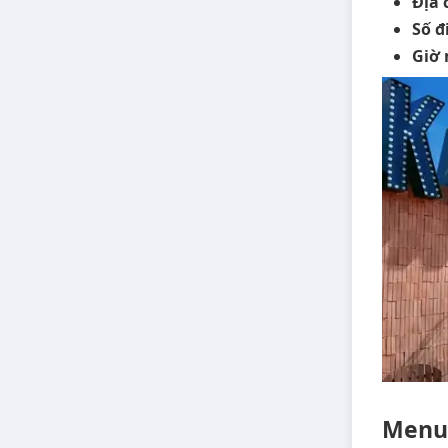
Địa 
Số đ
Giờ 
Menu,