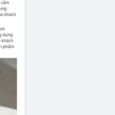
o cảm
nung
ho khách
hút
ng dụng
p khách
sản phẩm