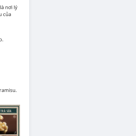
à nơi lý
u của
o.
iramisu.