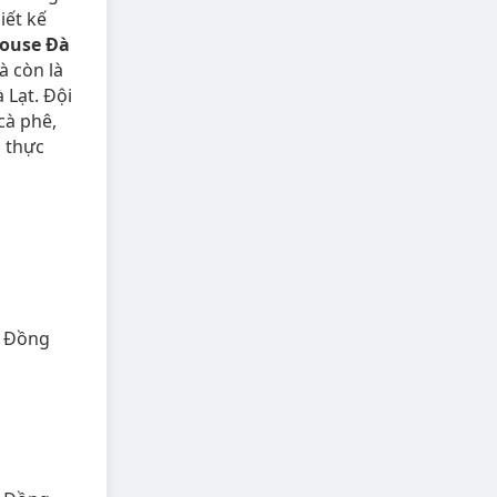
iết kế
House Đà
à còn là
 Lạt. Đội
cà phê,
i thực
m Đồng