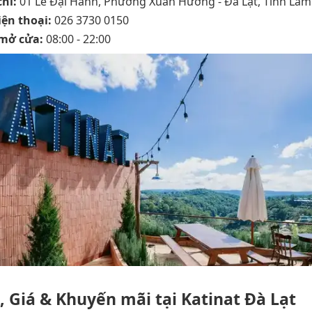
chỉ:
01 Lê Đại Hành, Phường Xuân Hương - Đà Lạt, Tỉnh Lâ
iện thoại:
026 3730 0150
mở cửa:
08:00 - 22:00
 Giá & Khuyến mãi tại Katinat Đà Lạt