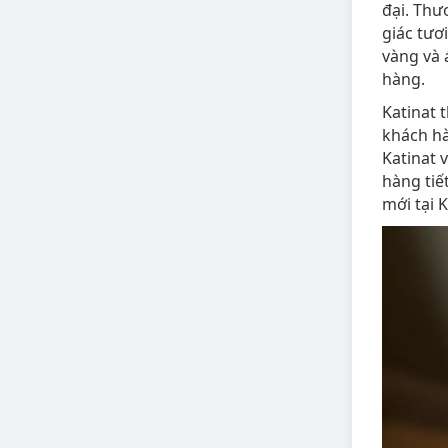
đại. Thư
giác tươ
vàng và 
hàng​.
Katinat 
khách hà
Katinat 
hàng tiế
mới tại K