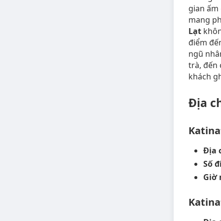
gian ấm 
mang pho
Lạt
khôn
điểm đến
ngũ nhân
trà, đến
khách g
Địa c
Katina
Địa 
Số đ
Giờ 
Katina