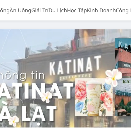
Sống
Ăn Uống
Giải Trí
Du Lịch
Học Tập
Kinh Doanh
Công