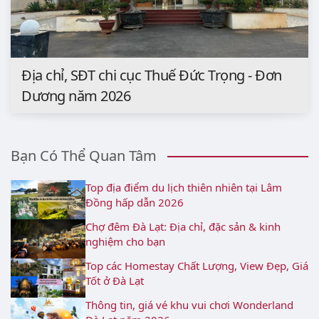
Địa chỉ, SĐT chi cục Thuế Đức Trọng - Đơn
Dương năm 2026
Bạn Có Thể Quan Tâm
Top địa điểm du lịch thiên nhiên tại Lâm
Đồng hấp dẫn 2026
Chợ đêm Đà Lạt: Địa chỉ, đặc sản & kinh
nghiệm cho bạn
Top các Homestay Chất Lượng, View Đẹp, Giá
Tốt ở Đà Lạt
Thông tin, giá vé khu vui chơi Wonderland