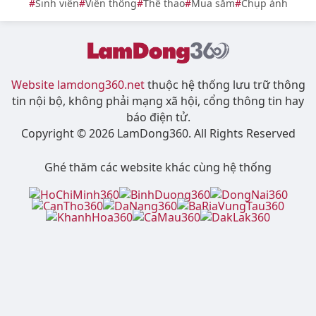
Điểm danh TOP 10 địa điểm chụp hình Tết 2026
ở Đà Lạt rực rỡ
Top quán cà phê trang trí Trung thu đẹp ở Lâm
Đồng năm 2026