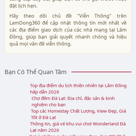
Địa chỉ, SĐT tổng đài Vinaphone Lâm Đồng
năm 2026
Chủ đề "
Viễn Thông
" trên LamDong360 cung cấp
cho bạn thông tin chi tiết về các địa điểm giao dịch
của các nhà mạng nổi tiếng như Viettel,
Vinaphone, Mobifone, FPT và nhiều nhà mạng
khác tại Lâm Đồng. Với mục tiêu giúp bạn dễ dàng
tìm kiếm các cửa hàng và trung tâm giao dịch gần
nhất, LamDong360 luôn cập nhật thông tin về các
địa chỉ, số điện thoại liên hệ, giờ làm việc, và các
dịch vụ hỗ trợ tại mỗi điểm giao dịch.
Tại chủ đề này, bạn sẽ tìm thấy thông tin về các cửa
hàng và điểm giao dịch của các nhà mạng lớn, nơi
cung cấp các dịch vụ như đăng ký sim mới, chuyển
đổi gói cước, hỗ trợ các vấn đề về mạng di động,
Internet cáp quang, và các dịch vụ khác như thanh