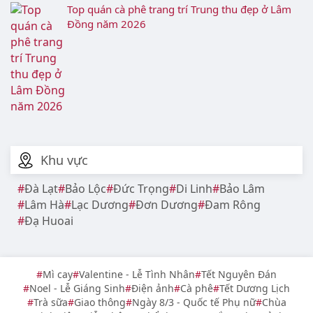
Top địa điểm du lịch thiên nhiên tại Lâm
Đồng hấp dẫn 2026
Chợ đêm Đà Lạt: Địa chỉ, đặc sản & kinh
nghiệm cho bạn
Top các Homestay Chất Lượng, View Đẹp, Giá
Tốt ở Đà Lạt
Thông tin, giá vé khu vui chơi Wonderland
Đà Lạt năm 2026
Gợi ý những quán cafe view Đẹp, Cực “Chill”
ở Đà Lạt năm 2026
Địa chỉ Katinat Đà Lạt và Menu, Bảng giá,
Khuyến mãi 2026
Top 10+ quán cafe trang trí Noel 2025 xinh
lung linh ở Đà Lạt
Ghim ngay Top quán cafe trang trí Tết 2026 đẹp
tại Đà Lạt