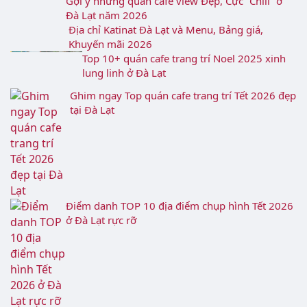
toán cước phí, mua sắm thiết bị di động.
LamDong360 còn giúp bạn nắm bắt những ưu đãi,
chương trình khuyến mãi hấp dẫn đang được triển
khai tại các cửa hàng viễn thông.
Chủ đề "Viễn Thông" cũng đặc biệt chú trọng đến
giờ làm việc của các cửa hàng, giúp bạn dễ dàng
lên kế hoạch và tránh phải chờ đợi lâu khi đến giao
dịch. Thông tin về số điện thoại liên hệ cũng được
cung cấp đầy đủ, giúp bạn có thể gọi trước hoặc
đặt lịch hẹn.
Hãy theo dõi chủ đề "Viễn Thông" trên
LamDong360 để cập nhật thông tin mới nhất về
các địa điểm giao dịch của các nhà mạng tại Lâm
Đồng, giúp bạn giải quyết nhanh chóng và hiệu
quả mọi vấn đề viễn thông.
Bạn Có Thể Quan Tâm