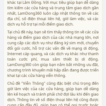
năm 2026
Công nghệ
Bởi LeGiaICT
Cập nhật địa chỉ, SĐT tổng đài Vinaphone Lâm
Đồng mới nhất. Xem giờ mở cửa, dịch vụ và thông
tin liên hệ nhanh chóng trong bài viết dưới đây
cùng LamDong360!