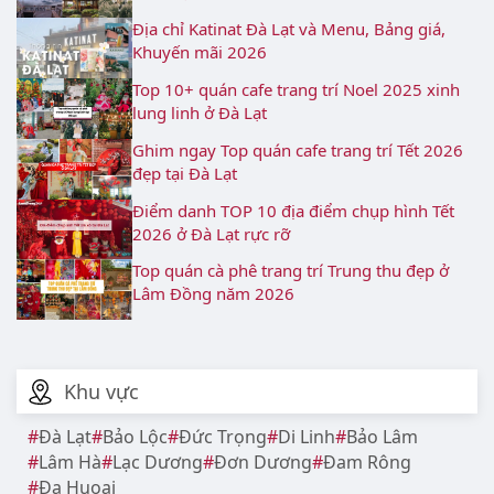
Địa chỉ Katinat Đà Lạt và Menu, Bảng giá,
Khuyến mãi 2026
Top 10+ quán cafe trang trí Noel 2025 xinh
lung linh ở Đà Lạt
Ghim ngay Top quán cafe trang trí Tết 2026
đẹp tại Đà Lạt
Điểm danh TOP 10 địa điểm chụp hình Tết
2026 ở Đà Lạt rực rỡ
Top quán cà phê trang trí Trung thu đẹp ở
Lâm Đồng năm 2026
Khu vực
Đà Lạt
Bảo Lộc
Đức Trọng
Di Linh
Bảo Lâm
Lâm Hà
Lạc Dương
Đơn Dương
Đam Rông
Đạ Huoai