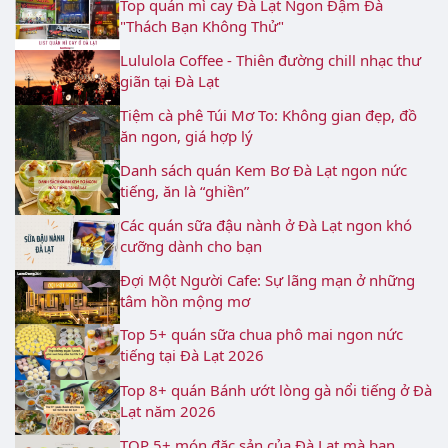
Top quán mì cay Đà Lạt Ngon Đậm Đà
"Thách Bạn Không Thử"
Lululola Coffee - Thiên đường chill nhạc thư
giãn tại Đà Lạt
Tiệm cà phê Túi Mơ To: Không gian đẹp, đồ
ăn ngon, giá hợp lý
Danh sách quán Kem Bơ Đà Lạt ngon nức
tiếng, ăn là “ghiền”
Các quán sữa đậu nành ở Đà Lạt ngon khó
cưỡng dành cho bạn
Đợi Một Người Cafe: Sự lãng mạn ở những
tâm hồn mộng mơ
Top 5+ quán sữa chua phô mai ngon nức
tiếng tại Đà Lạt 2026
Top 8+ quán Bánh ướt lòng gà nổi tiếng ở Đà
Lạt năm 2026
TOP 5+ món đặc sản của Đà Lạt mà bạn