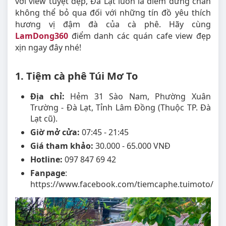
với view tuyệt đẹp, Đà Lạt luôn là điểm dừng chân
không thể bỏ qua đối với những tín đồ yêu thích
hương vị đậm đà của cà phê. Hãy cùng
LamDong360
điểm danh các quán cafe view đẹp
xịn ngay đây nhé!
1. Tiệm cà phê Túi Mơ To
Địa chỉ:
Hẻm 31 Sào Nam, Phường Xuân
Trường - Đà Lạt, Tỉnh Lâm Đồng (Thuộc TP. Đà
Lạt cũ).
Giờ mở cửa:
07:45 - 21:45
Giá tham khảo:
30.000 - 65.000 VNĐ
Hotline:
097 847 69 42
Fanpage
:
https://www.facebook.com/tiemcaphe.tuimoto/