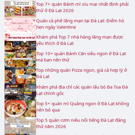
Top 7+ quán Bánh mì xíu mại nhất định phải
thử ở Đà Lạt 2026
Quán cà phê lãng mạn tại Đà Lạt: Điểm hò
hẹn ngày Valentine
Khám phá Top 7 nhà hàng lãng mạn được
yêu thích ở Đà Lạt
Top 10+ quán Bánh Căn siêu ngon ở Đà Lạt
mà bạn nên thử
Top những quán Pizza ngon, giá cả hợp lý ở
Đà Lạt
Khám phá địa chỉ các quán lẩu bò Ba Toa Đà
Lạt chính gốc
Top 5+ quán mì Quảng ngon ở Đà Lạt không
nên bỏ qua
Top 5 quán cơm niêu nổi tiếng Đà Lạt đáng
thử năm 2026