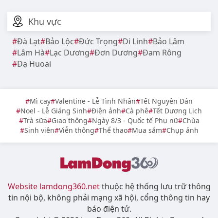
Top quán cà phê trang trí Trung thu đẹp ở
Lâm Đồng năm 2026
Khu vực
Đà Lạt
Bảo Lộc
Đức Trọng
Di Linh
Bảo Lâm
Lâm Hà
Lạc Dương
Đơn Dương
Đam Rông
Đạ Huoai
Mì cay
Valentine - Lễ Tình Nhân
Tết Nguyên Đán
Noel - Lễ Giáng Sinh
Điện ảnh
Cà phê
Tết Dương Lịch
Trà sữa
Giao thông
Ngày 8/3 - Quốc tế Phụ nữ
Chùa
Sinh viên
Viễn thông
Thể thao
Mua sắm
Chụp ảnh