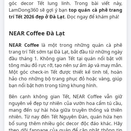
góc decor Tết lung linh. Trong bài viết này,
LamDong360 sẽ gợi ý bạn
top quán cà phê trang
trí Tết 2026 đẹp ở Đà Lạt
. Đọc ngay để khám phá!
NEAR Coffee Đà Lạt
NEAR Coffee
là một trong những quán cà phê
trang trí Tết sớm tại Đà Lạt, bắt đầu từ những ngày
đầu tháng 1. Không gian Tết tại quán nổi bật với
tông màu đỏ rực rỡ, tạo nên sự ấm áp và may mắn.
Một góc check-in Tết được thiết kế tinh tế, hoàn
hảo cho những bộ trang phục đỏ hoặc vàng, giúp
bạn nổi bật hơn trong từng khung hình.
Bên cạnh không gian Tết, NEAR Coffee vẫn giữ
nguyên vẻ đẹp tự nhiên của vườn hoa cẩm tú cầu,
mang đến sự hài hòa giữa truyền thống và thiên
nhiên. Từ nay đến Tết Nguyên Đán, quán hứa hẹn
bổ sung thêm nhiều góc decor độc đáo khác. Hãy
theo dõi fanpage của quán để cập nhật thông tin