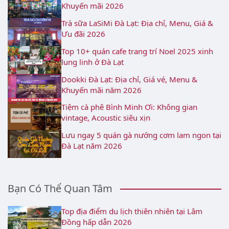
Khuyến mãi 2026
Trà sữa LaSiMi Đà Lạt: Địa chỉ, Menu, Giá &
Ưu đãi 2026
Top 10+ quán cafe trang trí Noel 2025 xinh
lung linh ở Đà Lạt
Dookki Đà Lạt: Địa chỉ, Giá vé, Menu &
Khuyến mãi năm 2026
Tiệm cà phê Bình Minh Ơi: Không gian
vintage, Acoustic siêu xịn
Lưu ngay 5 quán gà nướng cơm lam ngon tại
Đà Lạt năm 2026
Bạn Có Thể Quan Tâm
Top địa điểm du lịch thiên nhiên tại Lâm
Đồng hấp dẫn 2026