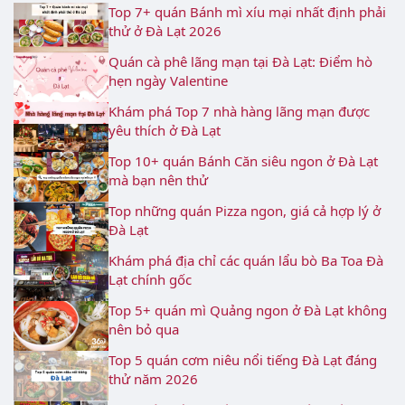
Top 7+ quán Bánh mì xíu mại nhất định phải
thử ở Đà Lạt 2026
Quán cà phê lãng mạn tại Đà Lạt: Điểm hò
hẹn ngày Valentine
Khám phá Top 7 nhà hàng lãng mạn được
yêu thích ở Đà Lạt
Top 10+ quán Bánh Căn siêu ngon ở Đà Lạt
mà bạn nên thử
Top những quán Pizza ngon, giá cả hợp lý ở
Đà Lạt
Khám phá địa chỉ các quán lẩu bò Ba Toa Đà
Lạt chính gốc
Top 5+ quán mì Quảng ngon ở Đà Lạt không
nên bỏ qua
Top 5 quán cơm niêu nổi tiếng Đà Lạt đáng
thử năm 2026