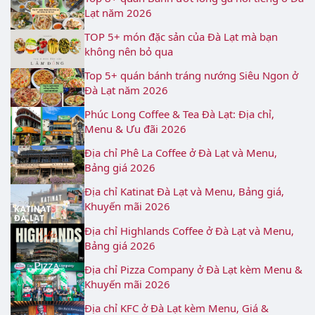
Lạt năm 2026
TOP 5+ món đặc sản của Đà Lạt mà bạn
không nên bỏ qua
Top 5+ quán bánh tráng nướng Siêu Ngon ở
Đà Lạt năm 2026
Phúc Long Coffee & Tea Đà Lạt: Địa chỉ,
Menu & Ưu đãi 2026
Địa chỉ Phê La Coffee ở Đà Lạt và Menu,
Bảng giá 2026
Địa chỉ Katinat Đà Lạt và Menu, Bảng giá,
Khuyến mãi 2026
Địa chỉ Highlands Coffee ở Đà Lạt và Menu,
Bảng giá 2026
Địa chỉ Pizza Company ở Đà Lạt kèm Menu &
Khuyến mãi 2026
Địa chỉ KFC ở Đà Lạt kèm Menu, Giá &