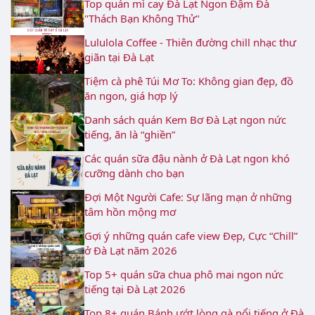
Top quán mì cay Đà Lạt Ngon Đậm Đà
"Thách Bạn Không Thử"
Lululola Coffee - Thiên đường chill nhạc thư
giãn tại Đà Lạt
Tiệm cà phê Túi Mơ To: Không gian đẹp, đồ
ăn ngon, giá hợp lý
Danh sách quán Kem Bơ Đà Lạt ngon nức
tiếng, ăn là “ghiền”
Các quán sữa đậu nành ở Đà Lạt ngon khó
cưỡng dành cho bạn
Đợi Một Người Cafe: Sự lãng mạn ở những
tâm hồn mộng mơ
Gợi ý những quán cafe view Đẹp, Cực “Chill”
ở Đà Lạt năm 2026
Top 5+ quán sữa chua phô mai ngon nức
tiếng tại Đà Lạt 2026
Top 8+ quán Bánh ướt lòng gà nổi tiếng ở Đà