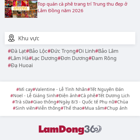
Top quán cà phê trang trí Trung thu đẹp ở
Lâm Đồng năm 2026
Khu vực
Đà Lạt
Bảo Lộc
Đức Trọng
Di Linh
Bảo Lâm
Lâm Hà
Lạc Dương
Đơn Dương
Đam Rông
Đạ Huoai
Mì cay
Valentine - Lễ Tình Nhân
Tết Nguyên Đán
Noel - Lễ Giáng Sinh
Điện ảnh
Cà phê
Tết Dương Lịch
Trà sữa
Giao thông
Ngày 8/3 - Quốc tế Phụ nữ
Chùa
Sinh viên
Viễn thông
Thể thao
Mua sắm
Chụp ảnh