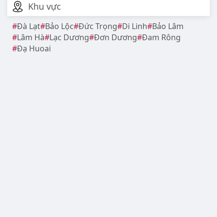
Khu vực
Đà Lạt
Bảo Lộc
Đức Trọng
Di Linh
Bảo Lâm
Lâm Hà
Lạc Dương
Đơn Dương
Đam Rông
Đạ Huoai
Mì cay
Valentine - Lễ Tình Nhân
Tết Nguyên Đán
Noel - Lễ Giáng Sinh
Điện ảnh
Cà phê
Tết Dương Lịch
Trà sữa
Giao thông
Ngày 8/3 - Quốc tế Phụ nữ
Chùa
Sinh viên
Viễn thông
Thể thao
Mua sắm
Chụp ảnh
Website lamdong360.net
thuộc hệ thống lưu trữ thông
tin nội bộ, không phải mạng xã hội, cổng thông tin hay
báo điện tử.
Copyright © 2026 LamDong360. All Rights Reserved