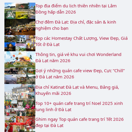
Top địa điểm du lịch thiên nhiên tại Lâm
Đồng hấp dẫn 2026
Chợ đêm Đà Lạt: Địa chỉ, đặc sản & kinh
nghiệm cho bạn
Top các Homestay Chất Lượng, View Đẹp, Giá
Tốt ở Đà Lạt
Thông tin, giá vé khu vui chơi Wonderland
Đà Lạt năm 2026
Gợi ý những quán cafe view Đẹp, Cực “Chill”
ở Đà Lạt năm 2026
Địa chỉ Katinat Đà Lạt và Menu, Bảng giá,
Khuyến mãi 2026
Top 10+ quán cafe trang trí Noel 2025 xinh
lung linh ở Đà Lạt
Ghim ngay Top quán cafe trang trí Tết 2026
đẹp tại Đà Lạt