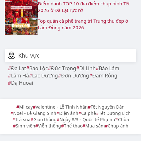
Điểm danh TOP 10 địa điểm chụp hình Tết
2026 ở Đà Lạt rực rỡ
Top quán cà phê trang trí Trung thu đẹp ở
Lâm Đồng năm 2026
Khu vực
Đà Lạt
Bảo Lộc
Đức Trọng
Di Linh
Bảo Lâm
Lâm Hà
Lạc Dương
Đơn Dương
Đam Rông
Đạ Huoai
Mì cay
Valentine - Lễ Tình Nhân
Tết Nguyên Đán
Noel - Lễ Giáng Sinh
Điện ảnh
Cà phê
Tết Dương Lịch
Trà sữa
Giao thông
Ngày 8/3 - Quốc tế Phụ nữ
Chùa
Sinh viên
Viễn thông
Thể thao
Mua sắm
Chụp ảnh