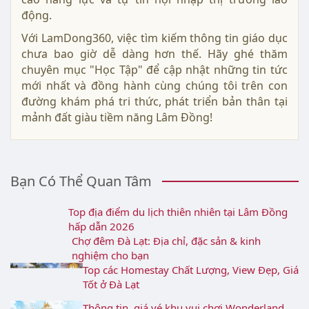
hàng đầu như Đại học Lâm Đồng, các trường nghề
uy tín, và nhiều trường trung học phổ thông danh
tiếng.
Ngoài hệ thống giáo dục chính thống, chuyên mục
"Học Tập" còn giới thiệu các khóa học và chương
trình đào tạo ngắn hạn phù hợp với mọi nhu cầu.
Từ việc trau dồi kỹ năng mềm, học ngoại ngữ, đến
cập nhật kiến thức công nghệ thông tin – tất cả
đều được chọn lọc kỹ lưỡng để hỗ trợ bạn nâng
cao năng lực và tự tin hội nhập thị trường lao
động.
Với LamDong360, việc tìm kiếm thông tin giáo dục
chưa bao giờ dễ dàng hơn thế. Hãy ghé thăm
chuyên mục "Học Tập" để cập nhật những tin tức
mới nhất và đồng hành cùng chúng tôi trên con
đường khám phá tri thức, phát triển bản thân tại
mảnh đất giàu tiềm năng Lâm Đồng!