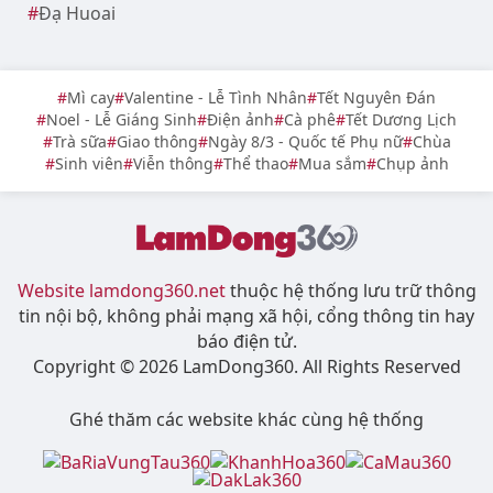
tại Đà Lạt
Điểm danh TOP 10 địa điểm chụp hình Tết 2026
ở Đà Lạt rực rỡ
Top quán cà phê trang trí Trung thu đẹp ở Lâm
Đồng năm 2026
Khu vực
Đà Lạt
Bảo Lộc
Đức Trọng
Di Linh
Bảo Lâm
Lâm Hà
Lạc Dương
Đơn Dương
Đam Rông
Đạ Huoai
Mì cay
Valentine - Lễ Tình Nhân
Tết Nguyên Đán
Noel - Lễ Giáng Sinh
Điện ảnh
Cà phê
Tết Dương Lịch
Trà sữa
Giao thông
Ngày 8/3 - Quốc tế Phụ nữ
Chùa
Sinh viên
Viễn thông
Thể thao
Mua sắm
Chụp ảnh