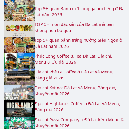
Top 8+ quán Bánh ướt lòng gà nổi tiếng ở Đà
Lạt năm 2026
TOP 5+ món đặc sản của Đà Lạt mà bạn
không nên bỏ qua
Top 5+ quán bánh tráng nướng Siêu Ngon ở
Đà Lạt năm 2026
Phúc Long Coffee & Tea Đà Lạt: Địa chỉ,
Menu & Ưu đãi 2026
Địa chỉ Phê La Coffee ở Đà Lạt và Menu,
Bảng giá 2026
Địa chỉ Katinat Đà Lạt và Menu, Bảng giá,
Khuyến mãi 2026
Địa chỉ Highlands Coffee ở Đà Lạt và Menu,
Bảng giá 2026
Địa chỉ Pizza Company ở Đà Lạt kèm Menu &
Khuyến mãi 2026