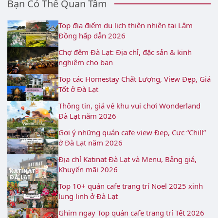
Bạn Có Thể Quan Tâm
Top địa điểm du lịch thiên nhiên tại Lâm
Đồng hấp dẫn 2026
Chợ đêm Đà Lạt: Địa chỉ, đặc sản & kinh
nghiệm cho bạn
Top các Homestay Chất Lượng, View Đẹp, Giá
Tốt ở Đà Lạt
Thông tin, giá vé khu vui chơi Wonderland
Đà Lạt năm 2026
Gợi ý những quán cafe view Đẹp, Cực “Chill”
ở Đà Lạt năm 2026
Địa chỉ Katinat Đà Lạt và Menu, Bảng giá,
Khuyến mãi 2026
Top 10+ quán cafe trang trí Noel 2025 xinh
lung linh ở Đà Lạt
Ghim ngay Top quán cafe trang trí Tết 2026