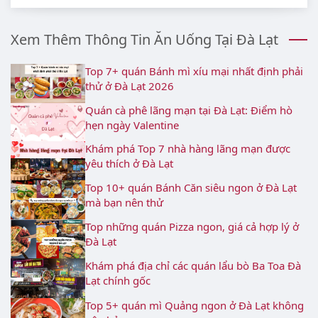
Xem Thêm Thông Tin Ăn Uống Tại Đà Lạt
Top 7+ quán Bánh mì xíu mại nhất định phải
thử ở Đà Lạt 2026
Quán cà phê lãng mạn tại Đà Lạt: Điểm hò
hẹn ngày Valentine
Khám phá Top 7 nhà hàng lãng mạn được
yêu thích ở Đà Lạt
Top 10+ quán Bánh Căn siêu ngon ở Đà Lạt
mà bạn nên thử
Top những quán Pizza ngon, giá cả hợp lý ở
Đà Lạt
Khám phá địa chỉ các quán lẩu bò Ba Toa Đà
Lạt chính gốc
Top 5+ quán mì Quảng ngon ở Đà Lạt không