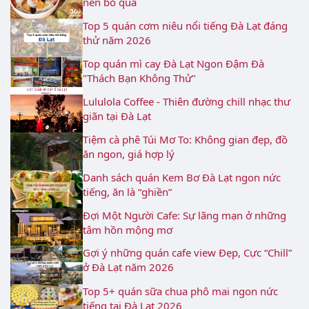
nên bỏ qua
Top 5 quán cơm niêu nổi tiếng Đà Lạt đáng
thử năm 2026
Top quán mì cay Đà Lạt Ngon Đậm Đà
"Thách Bạn Không Thử"
Lululola Coffee - Thiên đường chill nhạc thư
giãn tại Đà Lạt
Tiệm cà phê Túi Mơ To: Không gian đẹp, đồ
ăn ngon, giá hợp lý
Danh sách quán Kem Bơ Đà Lạt ngon nức
tiếng, ăn là “ghiền”
Đợi Một Người Cafe: Sự lãng mạn ở những
tâm hồn mộng mơ
Gợi ý những quán cafe view Đẹp, Cực “Chill”
ở Đà Lạt năm 2026
Top 5+ quán sữa chua phô mai ngon nức
tiếng tại Đà Lạt 2026