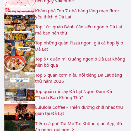
hẹn ngày Valentine
Khám phá Top 7 nhà hàng lãng mạn được
yêu thích ở Đà Lạt
Top 10+ quán Bánh Căn siêu ngon ở Đà Lạt
mà bạn nên thử
Top những quán Pizza ngon, giá cả hợp lý ở
Đà Lạt
Top 5+ quán mì Quảng ngon ở Đà Lạt không
nên bỏ qua
Top 5 quán cơm niêu nổi tiếng Đà Lạt đáng
thử năm 2026
Top quán mì cay Đà Lạt Ngon Đậm Đà
"Thách Bạn Không Thử"
Lululola Coffee - Thiên đường chill nhạc thư
giãn tại Đà Lạt
Tiệm cà phê Túi Mơ To: Không gian đẹp, đồ
ăn ngon, giá hợp lý