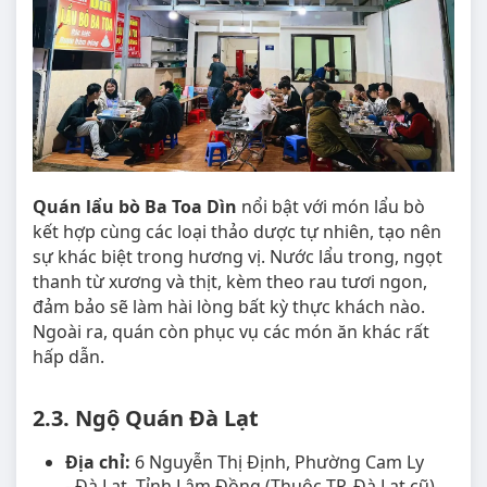
Quán lẩu bò Ba Toa Dìn
nổi bật với món lẩu bò
kết hợp cùng các loại thảo dược tự nhiên, tạo nên
sự khác biệt trong hương vị. Nước lẩu trong, ngọt
thanh từ xương và thịt, kèm theo rau tươi ngon,
đảm bảo sẽ làm hài lòng bất kỳ thực khách nào.
Ngoài ra, quán còn phục vụ các món ăn khác rất
hấp dẫn.
2.3. Ngộ Quán Đà Lạt
Địa chỉ:
6 Nguyễn Thị Định, Phường Cam Ly
- Đà Lạt, Tỉnh Lâm Đồng (Thuộc TP. Đà Lạt cũ).