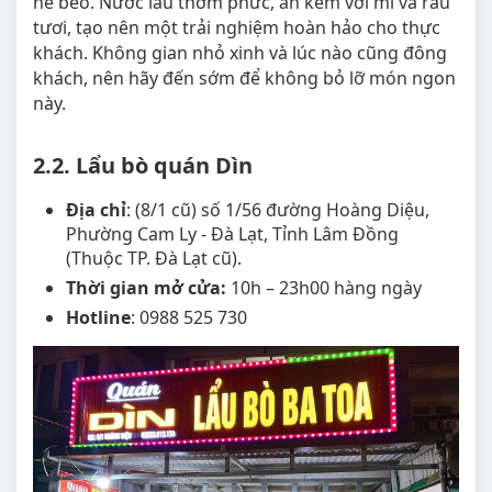
hề béo. Nước lẩu thơm phức, ăn kèm với mì và rau
tươi, tạo nên một trải nghiệm hoàn hảo cho thực
khách. Không gian nhỏ xinh và lúc nào cũng đông
khách, nên hãy đến sớm để không bỏ lỡ món ngon
này.
2.2. Lẩu bò quán Dìn
Địa chỉ
: (8/1 cũ) số 1/56 đường Hoàng Diệu,
Phường Cam Ly - Đà Lạt, Tỉnh Lâm Đồng
(Thuộc TP. Đà Lạt cũ).
Thời gian mở cửa:
10h – 23h00 hàng ngày
Hotline
: 0988 525 730