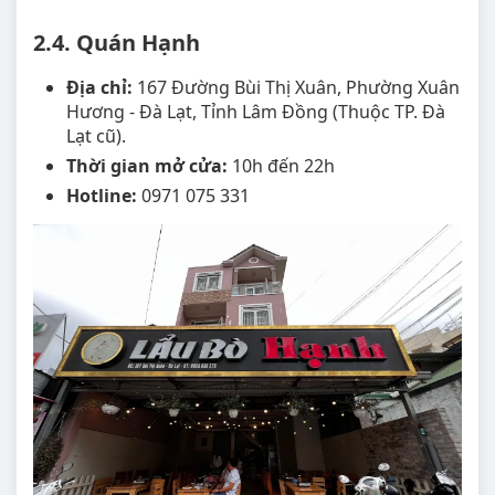
2.4. Quán Hạnh
Địa chỉ:
167 Đường Bùi Thị Xuân, Phường Xuân
Hương - Đà Lạt, Tỉnh Lâm Đồng (Thuộc TP. Đà
Lạt cũ).
Thời gian mở cửa:
10h đến 22h
Hotline:
0971 075 331