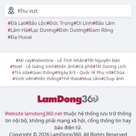
Khu vực
Đà Lạt
Bảo Lộc
Đức Trọng
Di Linh
Bảo Lâm
Lâm Hà
Lạc Dương
Đơn Dương
Đam Rông
Đạ Huoai
Mì cay
Valentine - Lễ Tình Nhân
Tết Nguyên Đán
Noel - Lễ Giáng Sinh
Điện ảnh
Cà phê
Tết Dương Lịch
Trà sữa
Giao thông
Ngày 8/3 - Quốc tế Phụ nữ
Chùa
Sinh viên
Viễn thông
Thể thao
Mua sắm
Chụp ảnh
Website lamdong360.net
thuộc hệ thống lưu trữ thông
tin nội bộ, không phải mạng xã hội, cổng thông tin hay
báo điện tử.
Copyright © 2026 LamDong360. All Rights Reserved