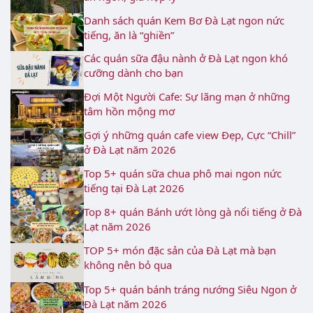
Danh sách quán Kem Bơ Đà Lạt ngon nức
tiếng, ăn là “ghiền”
Các quán sữa đậu nành ở Đà Lạt ngon khó
cưỡng dành cho bạn
Đợi Một Người Cafe: Sự lãng mạn ở những
tâm hồn mộng mơ
Gợi ý những quán cafe view Đẹp, Cực “Chill”
ở Đà Lạt năm 2026
Top 5+ quán sữa chua phô mai ngon nức
tiếng tại Đà Lạt 2026
Top 8+ quán Bánh ướt lòng gà nổi tiếng ở Đà
Lạt năm 2026
TOP 5+ món đặc sản của Đà Lạt mà bạn
không nên bỏ qua
Top 5+ quán bánh tráng nướng Siêu Ngon ở
Đà Lạt năm 2026