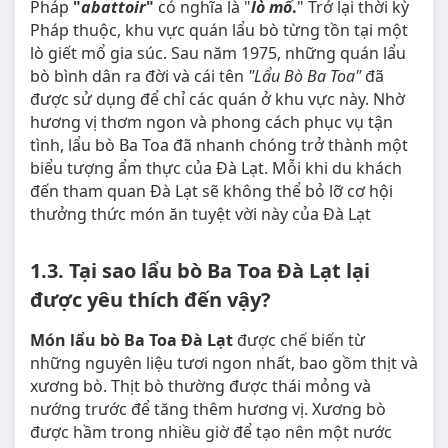
Pháp
"
abattoir
"
có nghĩa là "
lò mổ
.
" Trở lại thời kỳ
Pháp thuộc, khu vực quán lẩu bò từng tồn tại một
lò giết mổ gia súc. Sau năm 1975, những quán lẩu
bò bình dân ra đời và cái tên
"Lẩu Bò Ba Toa"
đã
được sử dụng để chỉ các quán ở khu vực này. Nhờ
hương vị thơm ngon và phong cách phục vụ tận
tình, lẩu bò Ba Toa đã nhanh chóng trở thành một
biểu tượng ẩm thực của Đà Lạt. Mỗi khi du khách
đến tham quan Đà Lạt sẽ không thể bỏ lỡ cơ hội
thưởng thức món ăn tuyệt vời này của Đà Lạt
1.3. Tại sao lẩu bò Ba Toa Đà Lạt lại
được yêu thích đến vậy?
Món lẩu bò Ba Toa Đà Lạt
được chế biến từ
những nguyên liệu tươi ngon nhất, bao gồm thịt và
xương bò. Thịt bò thường được thái mỏng và
nướng trước để tăng thêm hương vị. Xương bò
được hầm trong nhiều giờ để tạo nên một nước