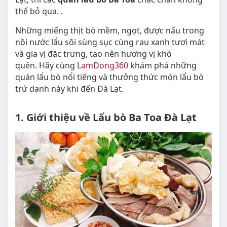
thể bỏ qua. .
Những miếng thịt bò mềm, ngọt, được nấu trong
nồi nước lẩu sôi sùng sục cùng rau xanh tươi mát
và gia vị đặc trưng, tạo nên hương vị khó
quên. Hãy cùng
LamDong360
khám phá những
quán lẩu bò nổi tiếng và thưởng thức món lẩu bò
trứ danh này khi đến Đà Lạt.
1. Giới thiệu về Lẩu bò Ba Toa Đà Lạt