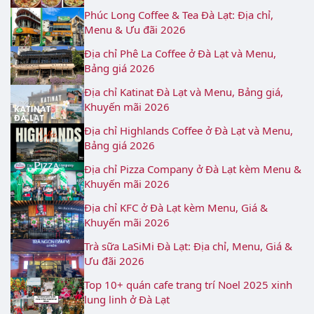
Phúc Long Coffee & Tea Đà Lạt: Địa chỉ,
Menu & Ưu đãi 2026
Địa chỉ Phê La Coffee ở Đà Lạt và Menu,
Bảng giá 2026
Địa chỉ Katinat Đà Lạt và Menu, Bảng giá,
Khuyến mãi 2026
Địa chỉ Highlands Coffee ở Đà Lạt và Menu,
Bảng giá 2026
Địa chỉ Pizza Company ở Đà Lạt kèm Menu &
Khuyến mãi 2026
Địa chỉ KFC ở Đà Lạt kèm Menu, Giá &
Khuyến mãi 2026
Trà sữa LaSiMi Đà Lạt: Địa chỉ, Menu, Giá &
Ưu đãi 2026
Top 10+ quán cafe trang trí Noel 2025 xinh
lung linh ở Đà Lạt