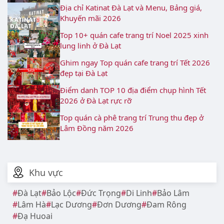
Địa chỉ Katinat Đà Lạt và Menu, Bảng giá,
Khuyến mãi 2026
Top 10+ quán cafe trang trí Noel 2025 xinh
lung linh ở Đà Lạt
Ghim ngay Top quán cafe trang trí Tết 2026
đẹp tại Đà Lạt
Điểm danh TOP 10 địa điểm chụp hình Tết
2026 ở Đà Lạt rực rỡ
Top quán cà phê trang trí Trung thu đẹp ở
Lâm Đồng năm 2026
Khu vực
Đà Lạt
Bảo Lộc
Đức Trọng
Di Linh
Bảo Lâm
Lâm Hà
Lạc Dương
Đơn Dương
Đam Rông
Đạ Huoai