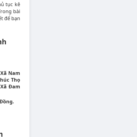
hủ tục kê
Trong bài
ết để bạn
nh
, Xã Nam
Phúc Thọ
, Xã Đam
 Đồng.
m