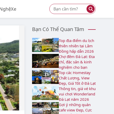
⚲
 Nghệ
Xe
Bạn Có Thể Quan Tâm
Top địa điểm du lịch
thiên nhiên tại Lâm
Đồng hấp dẫn 2026
Chợ đêm Đà Lạt: Địa
chỉ, đặc sản & kinh
nghiệm cho bạn
Top các Homestay
Chất Lượng, View
Đẹp, Giá Tốt ở Đà Lạt
Thông tin, giá vé khu
vui chơi Wonderland
Đà Lạt năm 2026
Gợi ý những quán
cafe view Đẹp, Cực