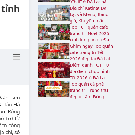
“Chill” ở Đà Lạt năm
 tỉnh
2026
Địa chỉ Katinat Đà
Lạt và Menu, Bảng
giá, Khuyến mãi
2026
Top 10+ quán cafe
trang trí Noel 2025
xinh lung linh ở Đà
Lạt
Ghim ngay Top quán
cafe trang trí Tết
2026 đẹp tại Đà Lạt
Điểm danh TOP 10
địa điểm chụp hình
Tết 2026 ở Đà Lạt
rực rỡ
Top quán cà phê
trang trí Trung thu
đẹp ở Lâm Đồng
 Văn Lâm
năm 2026
ã Tân Hà
Đam Rông
ỗ trợ từ
rách công
ịa chỉ, số