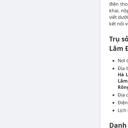
điện tho
khai, nộ
viết dướ
kết nối 
Trụ s
Lâm 
Nơi 
Địa 
Hà 
Lâm
Rông
Địa 
Điện
Lịch
Danh 