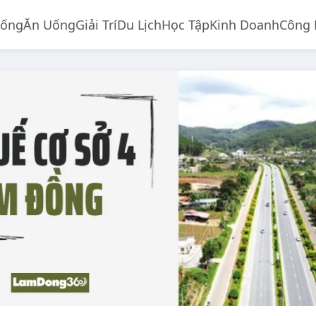
Sống
Ăn Uống
Giải Trí
Du Lịch
Học Tập
Kinh Doanh
Công