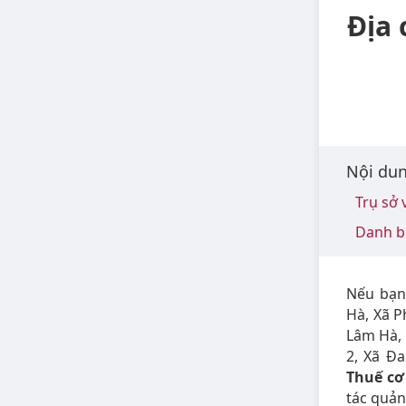
Địa 
Nội dun
Trụ sở 
Danh bạ
Nếu bạn
Hà, Xã 
Lâm Hà,
2, Xã Đ
Thuế cơ
tác quản 