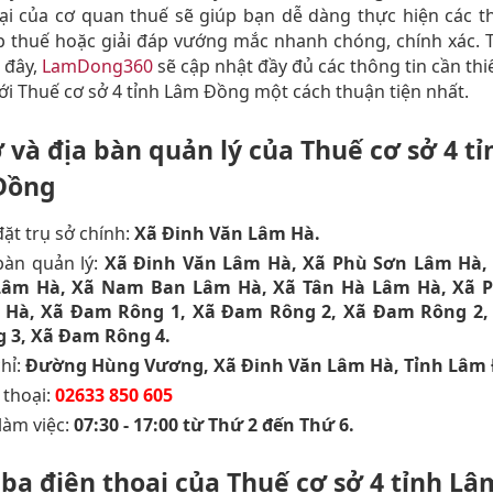
ại của cơ quan thuế sẽ giúp bạn dễ dàng thực hiện các t
p thuế hoặc giải đáp vướng mắc nhanh chóng, chính xác. 
i đây,
LamDong360
sẽ cập nhật đầy đủ các thông tin cần thi
với Thuế cơ sở 4 tỉnh Lâm Đồng một cách thuận tiện nhất.
ở và địa bàn quản lý của Thuế cơ sở 4 tỉ
Đồng
đặt trụ sở chính:
Xã Đinh Văn Lâm Hà.
bàn quản lý:
Xã Đinh Văn Lâm Hà, Xã Phù Sơn Lâm Hà
Lâm Hà, Xã Nam Ban Lâm Hà, Xã Tân Hà Lâm Hà, Xã 
 Hà, Xã Đam Rông 1, Xã Đam Rông 2, Xã Đam Rông 2
 3, Xã Đam Rông 4.
chỉ:
Đường Hùng Vương, Xã Đinh Văn Lâm Hà, Tỉnh Lâm
 thoại:
02633 850 605
 làm việc:
07:30 - 17:00 từ Thứ 2 đến Thứ 6.
bạ điện thoại của Thuế cơ sở 4 tỉnh Lâ