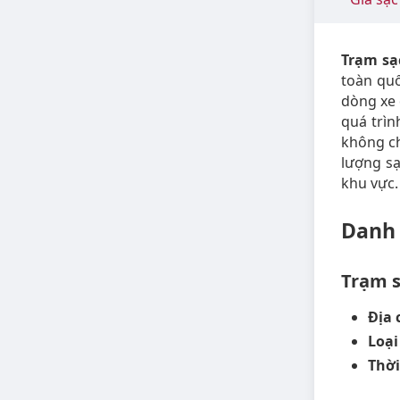
Trạm sạ
toàn quố
dòng xe 
quá trìn
không ch
lượng s
khu vực.
Danh 
Trạm s
Địa 
Loại
Thời