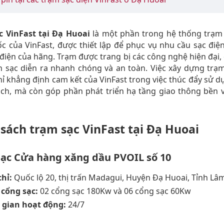
c VinFast tại Đạ Huoai
là một phần trong hệ thống trạm 
c của VinFast, được thiết lập để phục vụ nhu cầu sạc điệ
điện của hãng. Trạm được trang bị các công nghệ hiện đại
h sạc diễn ra nhanh chóng và an toàn. Việc xây dựng trạ
ỉ khẳng định cam kết của VinFast trong việc thúc đẩy sử 
ạch, mà còn góp phần phát triển hạ tầng giao thông bền 
sách trạm sạc VinFast tại Đạ Huoai
ạc Cửa hàng xăng dầu PVOIL số 10
chỉ:
Quốc lộ 20, thị trấn Madagui, Huyện Đạ Huoai, Tỉnh 
 cổng sạc:
02 cổng sạc 180Kw và 06 cổng sạc 60Kw
 gian hoạt động:
24/7