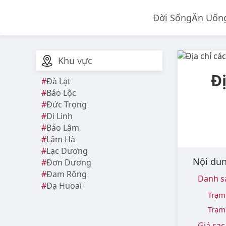
Đời Sống
Ăn Uốn
Khu vực
Đị
Đà Lạt
Bảo Lộc
Đức Trọng
Di Linh
Bảo Lâm
Lâm Hà
Lạc Dương
Nội dun
Đơn Dương
Đam Rông
Danh sá
Đạ Huoai
Trạm
Trạm
Giá sạc