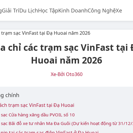
g
Giải Trí
Du Lịch
Học Tập
Kinh Doanh
Công Nghệ
Xe
a chỉ các trạm sạc VinFast tại
Huoai năm 2026
Xe
-
Bởi Oto360
g chính
ch trạm sạc VinFast tại Đạ Huoai
 sạc Cửa hàng xăng dầu PVOIL số 10
 sạc Bãi đỗ xe tư nhân Ma Đa Guôi (Dự kiến hoạt động từ 31/12
 pin tại các trạm sạc điện VinFast ở Đạ Huoai