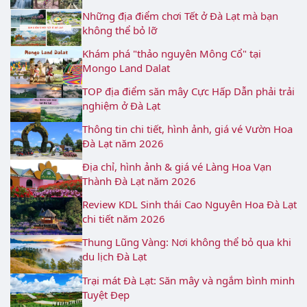
Những địa điểm chơi Tết ở Đà Lạt mà bạn
không thể bỏ lỡ
Khám phá "thảo nguyên Mông Cổ" tại
Mongo Land Dalat
TOP địa điểm săn mây Cực Hấp Dẫn phải trải
nghiệm ở Đà Lạt
Thông tin chi tiết, hình ảnh, giá vé Vườn Hoa
Đà Lạt năm 2026
Địa chỉ, hình ảnh & giá vé Làng Hoa Vạn
Thành Đà Lạt năm 2026
Review KDL Sinh thái Cao Nguyên Hoa Đà Lạt
chi tiết năm 2026
Thung Lũng Vàng: Nơi không thể bỏ qua khi
du lịch Đà Lạt
Trại mát Đà Lạt: Săn mây và ngắm bình minh
Tuyệt Đẹp