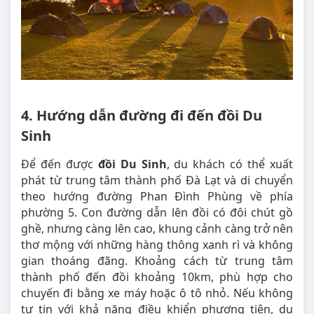
4. Hướng dẫn đường đi đến đồi Du
Sinh
Để đến được
đồi Du Sinh
, du khách có thể xuất
phát từ trung tâm thành phố Đà Lạt và di chuyển
theo hướng đường Phan Đình Phùng về phía
phường 5. Con đường dẫn lên đồi có đôi chút gồ
ghề, nhưng càng lên cao, khung cảnh càng trở nên
thơ mộng với những hàng thông xanh rì và không
gian thoáng đãng. Khoảng cách từ trung tâm
thành phố đến đồi khoảng 10km, phù hợp cho
chuyến đi bằng xe máy hoặc ô tô nhỏ. Nếu không
tự tin với khả năng điều khiển phương tiện, du