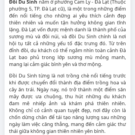
Đồi Du Sinh
nằm ở phường Cam Ly - Đà Lạt (Thuộc
phường 5, TP. Đà Lạt cũ), là một trong những điểm
đến nổi tiếng cho những ai yêu thích cảnh đẹp
thiên nhiên và muốn tận hưởng không gian tĩnh
lặng. Đà Lạt vốn được mệnh danh là thành phố của
sương mù và đồi núi, và đồi Du Sinh chính là nơi
hội tụ tất cả những yếu tố đặc trưng đó. Từ trên
đỉnh đồi, du khách có thể ngắm nhìn toàn cảnh Đà
Lạt bao phủ trong lớp sương mù mỏng manh,
mang lại cảm giác bình yên và thơ mộng.
Đồi Du Sinh từng là nơi trồng chè nổi tiếng trước
khi được chuyển đổi thành địa điểm trồng hoa và
cây ăn trái. Ngày nay, nó trở thành một điểm săn
mây được ưa chuộng, thu hút những du khách
đam mê nhiếp ảnh và khám phá thiên nhiên.
Không chỉ có cảnh quan tuyệt đẹp, nơi đây còn là
chốn dừng chân để tái tạo năng lượng sau những
ngày làm việc căng thẳng, mang đến cảm giác thư
thái giữa không gian thiên nhiên yên bình.