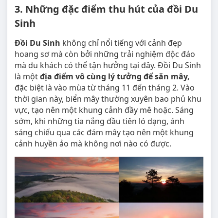
3. Những đặc điểm thu hút của đồi Du
Sinh
Đồi Du Sinh
không chỉ nổi tiếng với cảnh đẹp
hoang sơ mà còn bởi những trải nghiệm độc đáo
mà du khách có thể tận hưởng tại đây. Đồi Du Sinh
là một
địa điểm vô cùng lý tưởng để săn mây,
đặc biệt là vào mùa từ tháng 11 đến tháng 2. Vào
thời gian này, biển mây thường xuyên bao phủ khu
vực, tạo nên một khung cảnh đầy mê hoặc. Sáng
sớm, khi những tia nắng đầu tiên ló dạng, ánh
sáng chiếu qua các đám mây tạo nên một khung
cảnh huyền ảo mà không nơi nào có được.