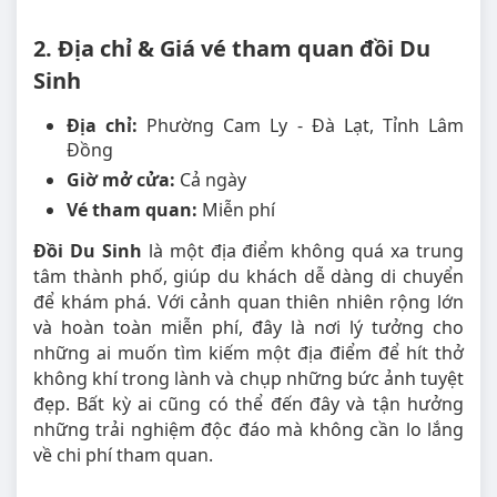
2. Địa chỉ & Giá vé tham quan đồi Du
Sinh
Địa chỉ:
Phường Cam Ly - Đà Lạt, Tỉnh Lâm
Đồng
Giờ mở cửa:
Cả ngày
Vé tham quan:
Miễn phí
Đồi Du Sinh
là một địa điểm không quá xa trung
tâm thành phố, giúp du khách dễ dàng di chuyển
để khám phá. Với cảnh quan thiên nhiên rộng lớn
và hoàn toàn miễn phí, đây là nơi lý tưởng cho
những ai muốn tìm kiếm một địa điểm để hít thở
không khí trong lành và chụp những bức ảnh tuyệt
đẹp. Bất kỳ ai cũng có thể đến đây và tận hưởng
những trải nghiệm độc đáo mà không cần lo lắng
về chi phí tham quan.