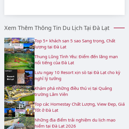
Xem Thêm Thông Tin Du Lịch Tại Đà Lạt
Top 5+ khách sạn 5 sao Sang trọng, Chất
lượng tại Đà Lạt
Thung Lũng Tình Yêu: Điểm đến lãng mạn
nổi tiếng của Đà Lạt
Lưu ngay 10 Resort xịn sò tại Đà Lạt cho kỳ
nghỉ lý tưởng
Khám phá những điều thú vị tại Quảng
trường Lâm Viên
Top các Homestay Chất Lượng, View Đẹp, Giá
Tốt ở Đà Lạt
Những địa điểm trải nghiệm du lịch mạo
hiểm tại Đà Lạt 2026