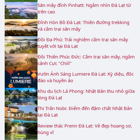
Săn mây đỉnh Pinhatt: Ngắm nhìn Đà Lạt từ
trên cao
Đỉnh Hòn Bồ Đà Lạt: Thiên đường trekking
và cắm trại săn mây
Đồi Đa Phú: Trải nghiệm cắm trại săn mây
tuyệt vời tại Đà Lạt
Đồi Thiên Phúc Đức: Cắm trại săn mây, ngắm
cảnh Cực "Chill"
Vườn Ánh Sáng Lumiere Đà Lạt: Kỳ diệu, độc
đáo và huyền ảo
Khu du lịch Lá Phong: Nhật Bản thu nhỏ giữa
lòng Đà Lạt
Thị Trấn Nobi: Điểm đến đậm chất Nhật Bản
tại Đà Lạt
Review thác Prenn Đà Lạt: Vẻ đẹp hoang sơ,
hùng vĩ