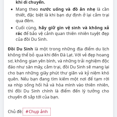
khi di chuyển.
Mang theo
nước uống và đồ ăn nhẹ
là cần
thiết, đặc biệt là khi bạn dự định ở lại cắm trại
qua đêm.
Cuối cùng,
hãy giữ gìn vệ sinh và không xả
rác
để bảo vệ cảnh quan thiên nhiên tuyệt đẹp
của đồi Du Sinh.
Đồi Du Sinh
là một trong những địa điểm du lịch
không thể bỏ qua khi đến Đà Lạt. Với vẻ đẹp hoang
sơ, không gian yên bình, và những trải nghiệm độc
đáo như săn mây, cắm trại, đồi Du Sinh sẽ mang lại
cho bạn những giây phút thư giãn và kỷ niệm khó
quên. Nếu bạn đang tìm kiếm một nơi để tạm rời
xa nhịp sống hối hả và hòa mình vào thiên nhiên,
thì đồi Du Sinh chính là điểm đến lý tưởng cho
chuyến đi sắp tới của bạn.
Chủ đề:
Chụp ảnh