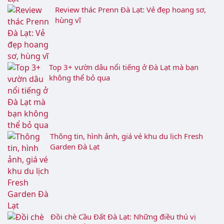
đáo và huyền ảo
Khu du lịch Lá Phong: Nhật Bản thu nhỏ giữa
lòng Đà Lạt
Thị Trấn Nobi: Điểm đến đậm chất Nhật Bản tại
Đà Lạt
Review thác Prenn Đà Lạt: Vẻ đẹp hoang sơ,
hùng vĩ
Top 3+ vườn dâu nổi tiếng ở Đà Lạt mà bạn
không thể bỏ qua