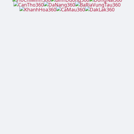
Website lamdong360.net
thuộc hệ thống lưu trữ thông
tin nội bộ, không phải mạng xã hội, cổng thông tin hay
báo điện tử.
Copyright © 2026 LamDong360. All Rights Reserved
Ghé thăm các website khác cùng hệ thống