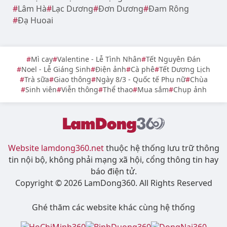
Khu vực
Đà Lạt
Bảo Lộc
Đức Trọng
Di Linh
Bảo Lâm
Lâm Hà
Lạc Dương
Đơn Dương
Đam Rông
Đạ Huoai
Mì cay
Valentine - Lễ Tình Nhân
Tết Nguyên Đán
Noel - Lễ Giáng Sinh
Điện ảnh
Cà phê
Tết Dương Lịch
Trà sữa
Giao thông
Ngày 8/3 - Quốc tế Phụ nữ
Chùa
Sinh viên
Viễn thông
Thể thao
Mua sắm
Chụp ảnh