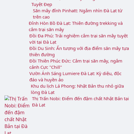
Review KDL Sinh thái Cao Nguyên Hoa Đà Lạt
chi tiết năm 2026
Thung Lũng Vàng: Nơi không thể bỏ qua khi
du lịch Đà Lạt
Trại mát Đà Lạt: Săn mây và ngắm bình minh
Tuyệt Đẹp
Săn mây đỉnh Pinhatt: Ngắm nhìn Đà Lạt từ
trên cao
Đỉnh Hòn Bồ Đà Lạt: Thiên đường trekking
và cắm trại săn mây
Đồi Đa Phú: Trải nghiệm cắm trại săn mây
tuyệt vời tại Đà Lạt
Đồi Du Sinh: Ấn tượng với địa điểm săn mây
tựa thiên đường
Đồi Thiên Phúc Đức: Cắm trại săn mây, ngắm
cảnh Cực "Chill"
Vườn Ánh Sáng Lumiere Đà Lạt: Kỳ diệu, độc