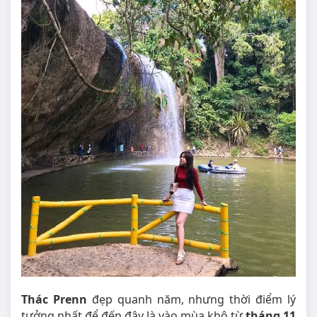
Thác Prenn
đẹp quanh năm, nhưng thời điểm lý
tưởng nhất để đến đây là vào mùa khô từ
tháng 11