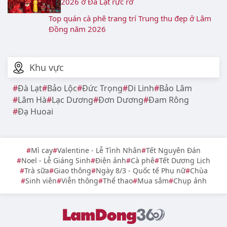
2026 ở Đà Lạt rực rỡ
Top quán cà phê trang trí Trung thu đẹp ở
Lâm Đồng năm 2026
Khu vực
Đà Lạt
Bảo Lộc
Đức Trọng
Di Linh
Bảo Lâm
Lâm Hà
Lạc Dương
Đơn Dương
Đam Rông
Đạ Huoai
Mì cay
Valentine - Lễ Tình Nhân
Tết Nguyên Đán
Noel - Lễ Giáng Sinh
Điện ảnh
Cà phê
Tết Dương Lịch
Trà sữa
Giao thông
Ngày 8/3 - Quốc tế Phụ nữ
Chùa
Sinh viên
Viễn thông
Thể thao
Mua sắm
Chụp ảnh