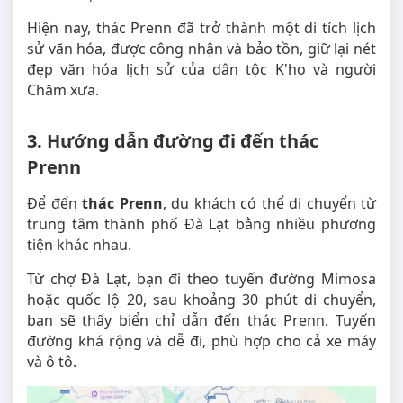
Hiện nay, thác Prenn đã trở thành một di tích lịch
sử văn hóa, được công nhận và bảo tồn, giữ lại nét
đẹp văn hóa lịch sử của dân tộc K'ho và người
Chăm xưa.
3. Hướng dẫn đường đi đến thác
Prenn
Để đến
thác Prenn
, du khách có thể di chuyển từ
trung tâm thành phố Đà Lạt bằng nhiều phương
tiện khác nhau.
Từ chợ Đà Lạt, bạn đi theo tuyến đường Mimosa
hoặc quốc lộ 20, sau khoảng 30 phút di chuyển,
bạn sẽ thấy biển chỉ dẫn đến thác Prenn. Tuyến
đường khá rộng và dễ đi, phù hợp cho cả xe máy
và ô tô.