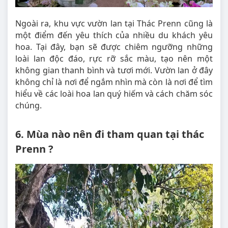
Ngoài ra, khu vực vườn lan tại Thác Prenn cũng là
một điểm đến yêu thích của nhiều du khách yêu
hoa. Tại đây, bạn sẽ được chiêm ngưỡng những
loài lan độc đáo, rực rỡ sắc màu, tạo nên một
không gian thanh bình và tươi mới. Vườn lan ở đây
không chỉ là nơi để ngắm nhìn mà còn là nơi để tìm
hiểu về các loài hoa lan quý hiếm và cách chăm sóc
chúng.
6. Mùa nào nên đi tham quan tại thác
Prenn ?