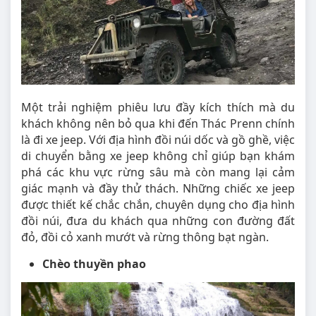
Một trải nghiệm phiêu lưu đầy kích thích mà du
khách không nên bỏ qua khi đến Thác Prenn chính
là đi xe jeep. Với địa hình đồi núi dốc và gồ ghề, việc
di chuyển bằng xe jeep không chỉ giúp bạn khám
phá các khu vực rừng sâu mà còn mang lại cảm
giác mạnh và đầy thử thách. Những chiếc xe jeep
được thiết kế chắc chắn, chuyên dụng cho địa hình
đồi núi, đưa du khách qua những con đường đất
đỏ, đồi cỏ xanh mướt và rừng thông bạt ngàn.
Chèo thuyền phao