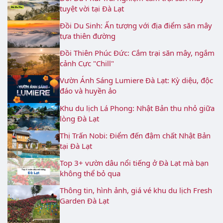
tuyệt vời tại Đà Lạt
Đồi Du Sinh: Ấn tượng với địa điểm săn mây
tựa thiên đường
Đồi Thiên Phúc Đức: Cắm trại săn mây, ngắm
cảnh Cực "Chill"
Vườn Ánh Sáng Lumiere Đà Lạt: Kỳ diệu, độc
đáo và huyền ảo
Khu du lịch Lá Phong: Nhật Bản thu nhỏ giữa
lòng Đà Lạt
Thị Trấn Nobi: Điểm đến đậm chất Nhật Bản
tại Đà Lạt
Top 3+ vườn dâu nổi tiếng ở Đà Lạt mà bạn
không thể bỏ qua
Thông tin, hình ảnh, giá vé khu du lịch Fresh
Garden Đà Lạt