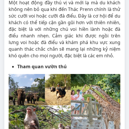
Một hoạt động đầy thú vị và mới lạ mà du khách
không nên bỏ qua khi đến Thác Prenn chính là thử
sức cưỡi voi hoặc cưỡi đà điểu. Đây là cơ hội để du
khách có thể tiếp cận gần gũi hơn với thiên nhiên,
đặc biệt là với những chú voi hiền lành hoặc đà
điểu nhanh nhẹn. Cảm giác khi được ngồi trên
lưng voi hoặc đà điểu và khám phá khu vực xung
quanh thác chắc chắn sẽ mang lại những kỷ niệm
khó quên cho mọi người, đặc biệt là các em nhỏ.
Tham quan vườn thú