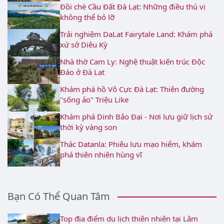
Đồi chè Cầu Đất Đà Lạt: Những điều thú vị
không thể bỏ lỡ
Trải nghiệm DaLat Fairytale Land: Khám phá
xứ sở Diệu Kỳ
Nhà thờ Cam Ly: Nghệ thuật kiến trúc Độc
Đáo ở Đà Lạt
Khám phá hồ Vô Cực Đà Lạt: Thiên đường
"sống ảo" Triệu Like
Khám phá Dinh Bảo Đại - Nơi lưu giữ lịch sử
thời kỳ vàng son
Thác Datanla: Phiêu lưu mạo hiểm, khám
phá thiên nhiên hùng vĩ
Bạn Có Thể Quan Tâm
Top địa điểm du lịch thiên nhiên tại Lâm