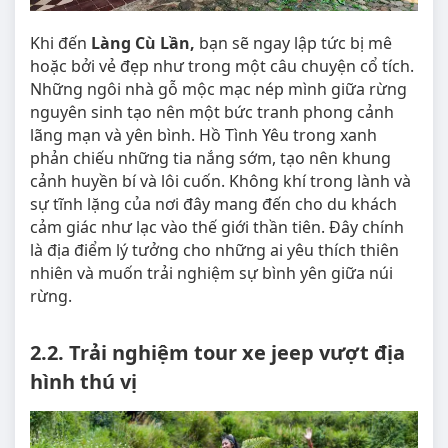
Khi đến
Làng Cù Lần,
bạn sẽ ngay lập tức bị mê
hoặc bởi vẻ đẹp như trong một câu chuyện cổ tích.
Những ngôi nhà gỗ mộc mạc nép mình giữa rừng
nguyên sinh tạo nên một bức tranh phong cảnh
lãng mạn và yên bình. Hồ Tình Yêu trong xanh
phản chiếu những tia nắng sớm, tạo nên khung
cảnh huyền bí và lôi cuốn. Không khí trong lành và
sự tĩnh lặng của nơi đây mang đến cho du khách
cảm giác như lạc vào thế giới thần tiên. Đây chính
là địa điểm lý tưởng cho những ai yêu thích thiên
nhiên và muốn trải nghiệm sự bình yên giữa núi
rừng.
2.2. Trải nghiệm tour xe jeep vượt địa
hình thú vị