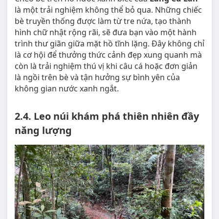
là một trải nghiệm không thể bỏ qua. Những chiếc
bè truyền thống được làm từ tre nứa, tạo thành
hình chữ nhật rộng rãi, sẽ đưa bạn vào một hành
trình thư giãn giữa mặt hồ tĩnh lặng. Đây không chỉ
là cơ hội để thưởng thức cảnh đẹp xung quanh mà
còn là trải nghiệm thú vị khi câu cá hoặc đơn giản
là ngồi trên bè và tận hưởng sự bình yên của
không gian nước xanh ngắt.
2.4. Leo núi khám phá thiên nhiên đầy
năng lượng