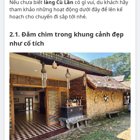
Nếu chưa biết
làng Cù Lần
có gì vui, du khách hãy
tham khảo những hoạt động dưới đây để lên kế
hoạch cho chuyến đi sắp tới nhé.
2.1. Đắm chìm trong khung cảnh đẹp
như cổ tích