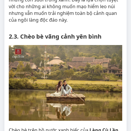
vời cho những ai không muốn mạo hiểm leo núi
nhưng vẫn muốn trải nghiệm toàn bộ cảnh quan
của ngôi làng độc đáo này.
2.3. Chèo bè vãng cảnh yên bình
Chèo bè trên hồ nước xanh biếc của
Làng Cù Lần