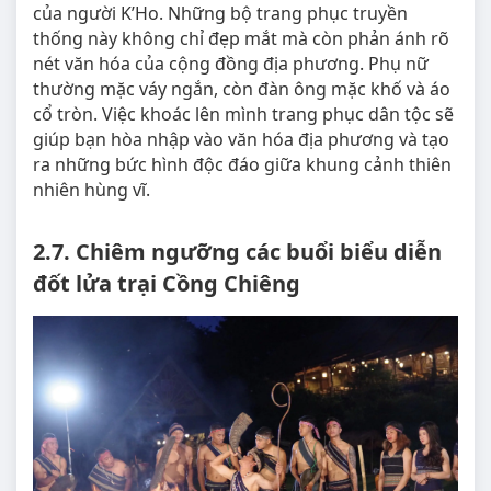
của người K’Ho. Những bộ trang phục truyền
thống này không chỉ đẹp mắt mà còn phản ánh rõ
nét văn hóa của cộng đồng địa phương. Phụ nữ
thường mặc váy ngắn, còn đàn ông mặc khố và áo
cổ tròn. Việc khoác lên mình trang phục dân tộc sẽ
giúp bạn hòa nhập vào văn hóa địa phương và tạo
ra những bức hình độc đáo giữa khung cảnh thiên
nhiên hùng vĩ.
2.7. Chiêm ngưỡng các buổi biểu diễn
đốt lửa trại Cồng Chiêng