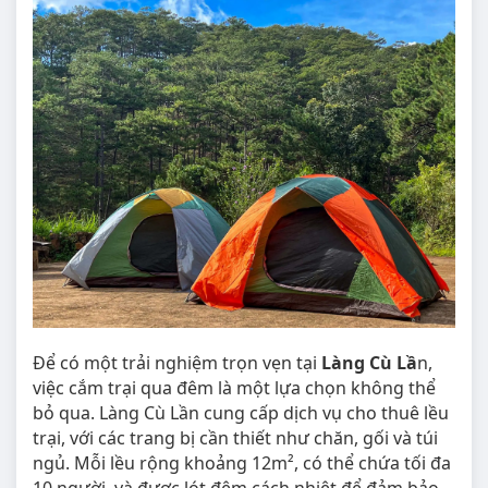
Để có một trải nghiệm trọn vẹn tại
Làng Cù Lầ
n,
việc cắm trại qua đêm là một lựa chọn không thể
bỏ qua. Làng Cù Lần cung cấp dịch vụ cho thuê lều
trại, với các trang bị cần thiết như chăn, gối và túi
ngủ. Mỗi lều rộng khoảng 12m², có thể chứa tối đa