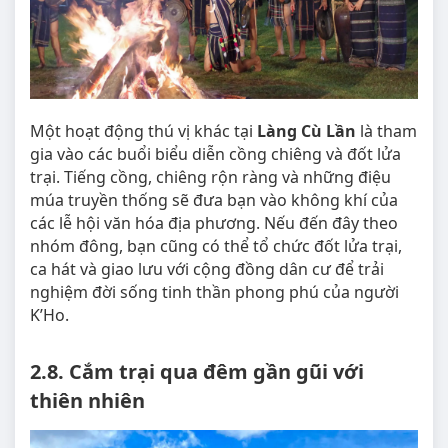
Một hoạt động thú vị khác tại
Làng Cù Lần
là tham
gia vào các buổi biểu diễn cồng chiêng và đốt lửa
trại. Tiếng cồng, chiêng rộn ràng và những điệu
múa truyền thống sẽ đưa bạn vào không khí của
các lễ hội văn hóa địa phương. Nếu đến đây theo
nhóm đông, bạn cũng có thể tổ chức đốt lửa trại,
ca hát và giao lưu với cộng đồng dân cư để trải
nghiệm đời sống tinh thần phong phú của người
K’Ho.
2.8. Cắm trại qua đêm gần gũi với
thiên nhiên