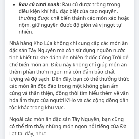
Rau củ tươi xanh
: Rau củ được trồng trong
điều kiện khí hậu đặc biệt của cao nguyên,
thường được chế biến thành các món xào hoặc
nộm, giữ nguyên được độ giòn và vị ngọt tự
nhiên.
Nhà hàng Kho Lúa không chỉ cung cấp các món ăn
đặc sản Tây Nguyên mà còn sử dụng nguồn nước
tinh khiết từ khe đá thiên nhiên ở dốc Cổng Trời để
chế biến món ăn. Điều này không chỉ giúp món ăn
thêm phần thơm ngon mà còn đảm bảo chất
lượng và độ sạch. Đến đây, bạn có thể thưởng thức
các món ăn độc đáo trong một không gian ấm
cúng và thân thiện, đồng thời tìm hiểu thêm về văn
hóa ẩm thực của người K’Ho và các cộng đồng dân
tộc khác trong khu vực.
Ngoài các món ăn đặc sản Tây Nguyên, bạn cũng
có thể tìm thấy những món ngon nổi tiếng của Đà
Lạt tại đây, như: