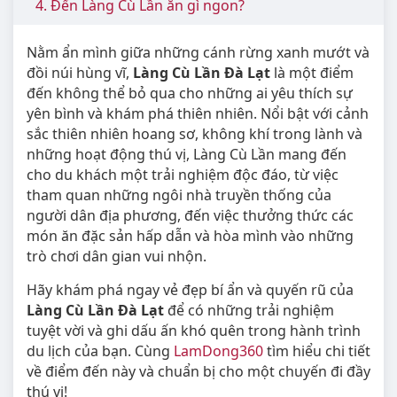
4. Đến Làng Cù Lần ăn gì ngon?
Nằm ẩn mình giữa những cánh rừng xanh mướt và
đồi núi hùng vĩ,
Làng Cù Lần Đà Lạt
là một điểm
đến không thể bỏ qua cho những ai yêu thích sự
yên bình và khám phá thiên nhiên. Nổi bật với cảnh
sắc thiên nhiên hoang sơ, không khí trong lành và
những hoạt động thú vị, Làng Cù Lần mang đến
cho du khách một trải nghiệm độc đáo, từ việc
tham quan những ngôi nhà truyền thống của
người dân địa phương, đến việc thưởng thức các
món ăn đặc sản hấp dẫn và hòa mình vào những
trò chơi dân gian vui nhộn.
Hãy khám phá ngay vẻ đẹp bí ẩn và quyến rũ của
Làng Cù Lần Đà Lạt
để có những trải nghiệm
tuyệt vời và ghi dấu ấn khó quên trong hành trình
du lịch của bạn. Cùng
LamDong360
tìm hiểu chi tiết
về điểm đến này và chuẩn bị cho một chuyến đi đầy
thú vị!