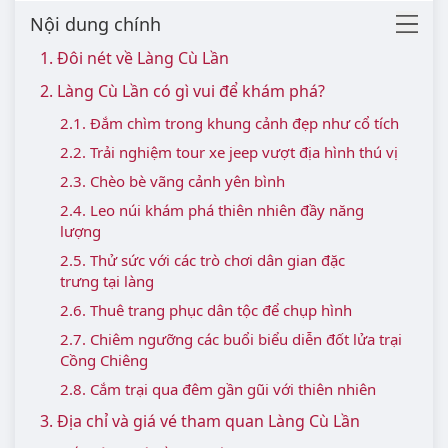
Nội dung chính
1. Đôi nét về Làng Cù Lần
2. Làng Cù Lần có gì vui để khám phá?
2.1. Đắm chìm trong khung cảnh đẹp như cổ tích
2.2. Trải nghiệm tour xe jeep vượt địa hình thú vị
2.3. Chèo bè vãng cảnh yên bình
2.4. Leo núi khám phá thiên nhiên đầy năng
lượng
2.5. Thử sức với các trò chơi dân gian đặc
trưng tại làng
2.6. Thuê trang phục dân tộc để chụp hình
2.7. Chiêm ngưỡng các buổi biểu diễn đốt lửa trại
Cồng Chiêng
2.8. Cắm trại qua đêm gần gũi với thiên nhiên
3. Địa chỉ và giá vé tham quan Làng Cù Lần