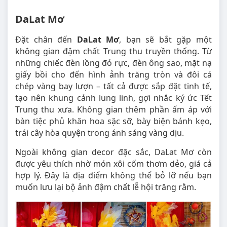
DaLat Mơ
Đặt chân đến
DaLat Mơ
, bạn sẽ bắt gặp một
không gian đậm chất Trung thu truyền thống. Từ
những chiếc đèn lồng đỏ rực, đèn ông sao, mặt nạ
giấy bồi cho đến hình ảnh trăng tròn và đôi cá
chép vàng bay lượn – tất cả được sắp đặt tinh tế,
tạo nên khung cảnh lung linh, gợi nhắc ký ức Tết
Trung thu xưa. Không gian thêm phần ấm áp với
bàn tiệc phủ khăn hoa sặc sỡ, bày biện bánh kẹo,
trái cây hòa quyện trong ánh sáng vàng dịu.
Ngoài không gian decor đặc sắc, DaLat Mơ còn
được yêu thích nhờ món xôi cốm thơm dẻo, giá cả
hợp lý. Đây là địa điểm không thể bỏ lỡ nếu bạn
muốn lưu lại bộ ảnh đậm chất lễ hội trăng rằm.