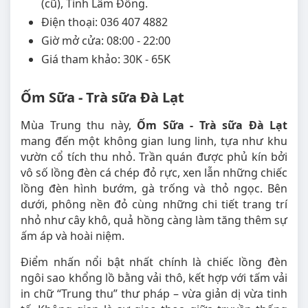
(cũ), Tỉnh Lâm Đồng.
Điện thoại: 036 407 4882
Giờ mở cửa: 08:00 - 22:00
Giá tham khảo: 30K - 65K
Ốm Sữa - Trà sữa Đà Lạt
Mùa Trung thu này,
Ốm Sữa - Trà sữa Đà Lạt
mang đến một không gian lung linh, tựa như khu
vườn cổ tích thu nhỏ. Trần quán được phủ kín bởi
vô số lồng đèn cá chép đỏ rực, xen lẫn những chiếc
lồng đèn hình bướm, gà trống và thỏ ngọc. Bên
dưới, phông nền đỏ cùng những chi tiết trang trí
nhỏ như cây khô, quả hồng càng làm tăng thêm sự
ấm áp và hoài niệm.
Điểm nhấn nổi bật nhất chính là chiếc lồng đèn
ngôi sao khổng lồ bằng vải thô, kết hợp với tấm vải
in chữ “Trung thu” thư pháp – vừa giản dị vừa tinh