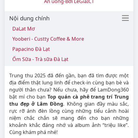
Ăn uống
-
Bởi LeGiaICT
Nội dung chính
DaLat Mơ
Yooberi - Custty Coffee & More
Papacino Đà Lạt
Ốm Sữa - Trà sữa Đà Lạt
Trung thu 2025 đã đến gần, bạn đã tìm được một
địa điểm thật lung linh để check-in cùng bạn bè và
người thân chưa? Nếu chưa, hãy để LamDong360
bật mí cho bạn
Top quán cà phê trang trí Trung
thu đẹp ở Lâm Đồng
. Không gian đầy màu sắc,
rực rỡ ánh đèn lồng cùng những tiểu cảnh hoài
niệm chắc chắn sẽ mang đến cho bạn những
khoảnh khắc đáng nhớ và album ảnh “triệu like”.
Cùng khám phá nhé!