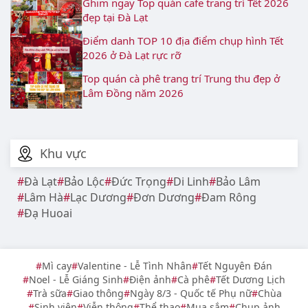
Ghim ngay Top quán cafe trang trí Tết 2026
đẹp tại Đà Lạt
Điểm danh TOP 10 địa điểm chụp hình Tết
2026 ở Đà Lạt rực rỡ
Top quán cà phê trang trí Trung thu đẹp ở
Lâm Đồng năm 2026
Khu vực
Đà Lạt
Bảo Lộc
Đức Trọng
Di Linh
Bảo Lâm
Lâm Hà
Lạc Dương
Đơn Dương
Đam Rông
Đạ Huoai
Mì cay
Valentine - Lễ Tình Nhân
Tết Nguyên Đán
Noel - Lễ Giáng Sinh
Điện ảnh
Cà phê
Tết Dương Lịch
Trà sữa
Giao thông
Ngày 8/3 - Quốc tế Phụ nữ
Chùa
Sinh viên
Viễn thông
Thể thao
Mua sắm
Chụp ảnh