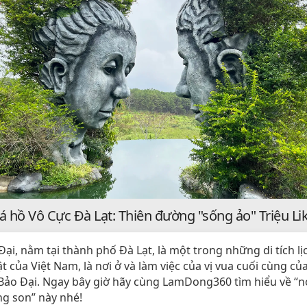
 hồ Vô Cực Đà Lạt: Thiên đường "sống ảo" Triệu Li
ại, nằm tại thành phố Đà Lạt, là một trong những di tích lị
t của Việt Nam, là nơi ở và làm việc của vị vua cuối cùng của
Bảo Đại. Ngay bây giờ hãy cùng LamDong360 tìm hiểu về “nơ
ng son” này nhé!