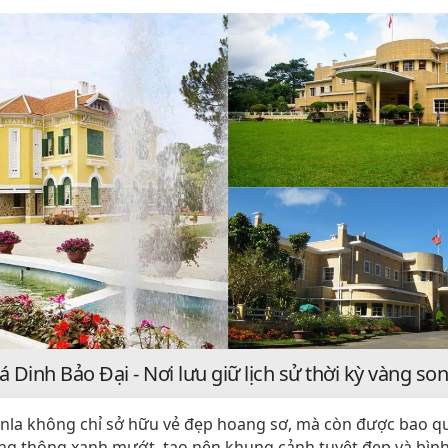
Dinh Bảo Đại - Nơi lưu giữ lịch sử thời kỳ vàng son
nla không chỉ sở hữu vẻ đẹp hoang sơ, mà còn được bao q
g thông xanh mướt, tạo nên khung cảnh tuyệt đẹp và bình