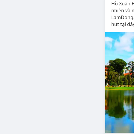
Hồ Xuân H
nhiên và 
LamDong36
hút tại đâ