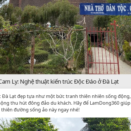
Cam Ly: Nghệ thuật kiến trúc Độc Đáo ở Đà Lạt
 Đà Lạt đẹp tựa như một bức tranh thiên nhiên sống động,
ộng thu hút đông đảo du khách. Hãy để LamDong360 giúp
thiên đường sống ảo này ngay nhé!