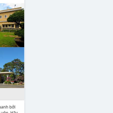
uanh bởi
 yên. Hãy