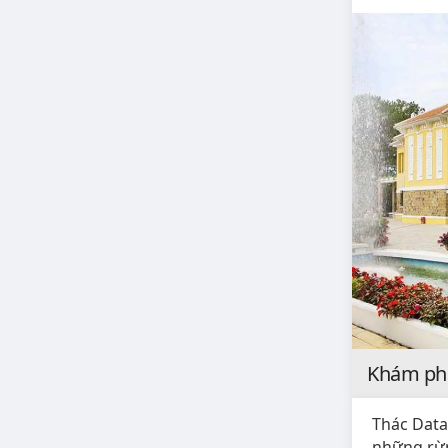
Khám phá 
Thác Data
những rừn