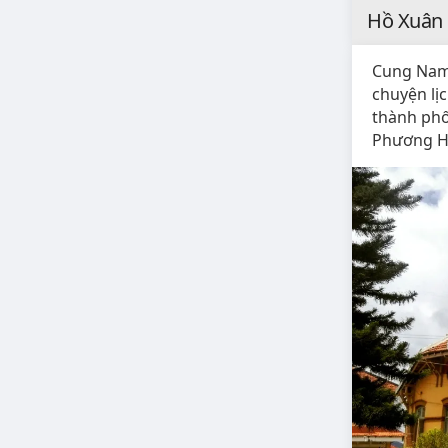
Hồ Xuân 
Cung Nam 
chuyện lị
thành ph
Phương H