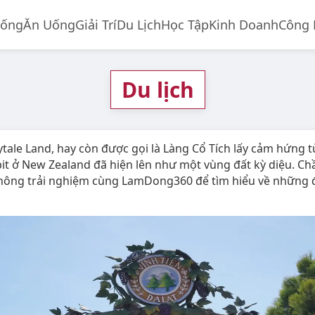
Sống
Ăn Uống
Giải Trí
Du Lịch
Học Tập
Kinh Doanh
Công
Du lịch
ytale Land, hay còn được gọi là Làng Cổ Tích lấy cảm hứng t
it ở New Zealand đã hiện lên như một vùng đất kỳ diệu. Ch
ông trải nghiệm cùng LamDong360 để tìm hiểu về những đ