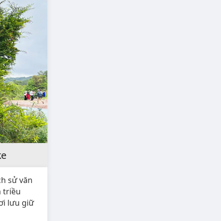
ke
ch sử văn
 triều
i lưu giữ