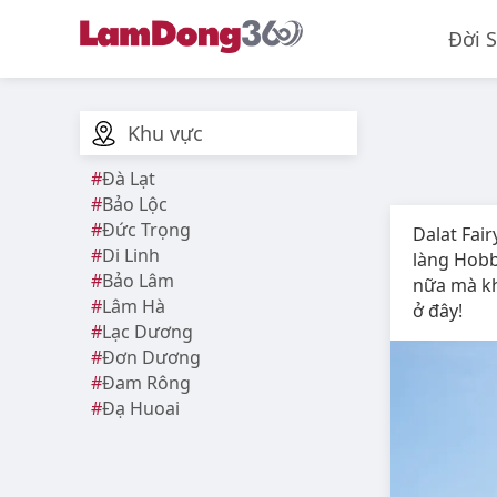
Đời 
Khu vực
Đà Lạt
Bảo Lộc
Đức Trọng
Dalat Fair
Di Linh
làng Hobb
Bảo Lâm
nữa mà kh
Lâm Hà
ở đây!
Lạc Dương
Đơn Dương
Đam Rông
Đạ Huoai