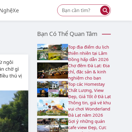
⚲
 Nghệ
Xe
Bạn Có Thể Quan Tâm
Top địa điểm du lịch
thiên nhiên tại Lâm
Đồng hấp dẫn 2026
ừ ngôi
Chợ đêm Đà Lạt: Địa
ần chờ gì
chỉ, đặc sản & kinh
iều thú vị
nghiệm cho bạn
Top các Homestay
Chất Lượng, View
Đẹp, Giá Tốt ở Đà Lạt
Thông tin, giá vé khu
vui chơi Wonderland
Đà Lạt năm 2026
Gợi ý những quán
cafe view Đẹp, Cực