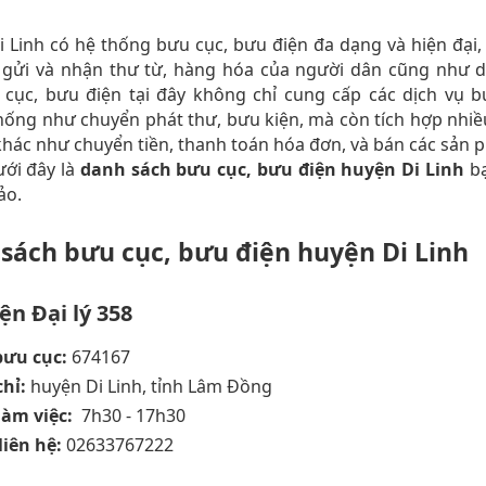
 Linh có hệ thống bưu cục, bưu điện đa dạng và hiện đại
 gửi và nhận thư từ, hàng hóa của người dân cũng như d
 cục, bưu điện tại đây không chỉ cung cấp các dịch vụ b
hống như chuyển phát thư, bưu kiện, mà còn tích hợp nhiề
 khác như chuyển tiền, thanh toán hóa đơn, và bán các sản 
ới đây là
danh sách bưu cục, bưu điện huyện Di Linh
bạ
ảo.
sách bưu cục, bưu điện huyện Di Linh
ện Đại lý 358
bưu cục:
674167
chỉ:
huyện Di Linh, tỉnh Lâm Đồng
làm việc:
7h30 - 17h30
liên hệ:
02633767222