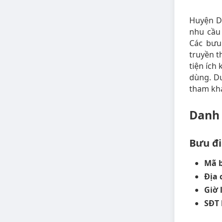
Huyện Di
nhu cầu
Các bưu
truyền t
tiện ích
dùng. Dư
tham kh
Danh 
Bưu đi
Mã 
Địa 
Giờ 
SĐT 