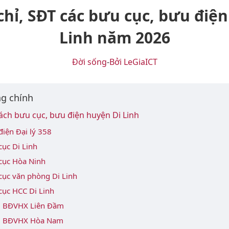
chỉ, SĐT các bưu cục, bưu điện
Linh năm 2026
Đời sống
-
Bởi LeGiaICT
g chính
ch bưu cục, bưu điện huyện Di Linh
điện Đại lý 358
cục Di Linh
cục Hòa Ninh
cục văn phòng Di Linh
cục HCC Di Linh
 BĐVHX Liên Đầm
 BĐVHX Hòa Nam