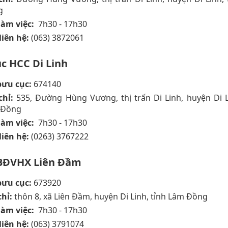
g
làm việc:
7h30 - 17h30
liên hệ:
(063) 3872061
c HCC Di Linh
bưu cục:
674140
chỉ:
535, Đường Hùng Vương, thị trấn Di Linh, huyện Di L
 Đồng
làm việc:
7h30 - 17h30
liên hệ:
(0263) 3767222
BĐVHX Liên Đầm
ưu cục:
673920
chỉ:
thôn 8, xã Liên Đầm, huyện Di Linh, tỉnh Lâm Đồng
làm việc:
7h30 - 17h30
liên hệ:
(063) 3791074