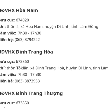
BĐVHX Hòa Nam
bưu cục:
674020
chỉ:
thôn 2, xã Hoà Nam, huyện Di Linh, tỉnh Lâm Đồng
làm việc:
7h30 - 17h30
liên hệ:
(063) 3794222
BĐVHX Đinh Trang Hòa
bưu cục:
673860
chỉ:
thôn Tôklăn, xã Đinh Trang Hoà, huyện Di Linh, tỉnh L
làm việc:
7h30 - 17h30
liên hệ:
(063) 3873933
BĐVHX Đinh Trang Thượng
ưu cục:
673850