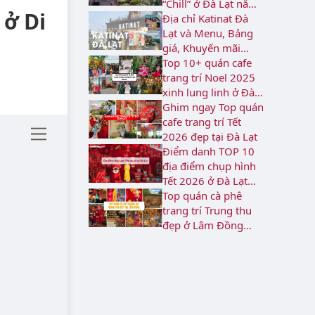
“Chill” ở Đà Lạt năm
 ở Di
2026
Địa chỉ Katinat Đà
Lạt và Menu, Bảng
giá, Khuyến mãi
2026
Top 10+ quán cafe
trang trí Noel 2025
xinh lung linh ở Đà
Lạt
Ghim ngay Top quán
cafe trang trí Tết
2026 đẹp tại Đà Lạt
Điểm danh TOP 10
địa điểm chụp hình
Tết 2026 ở Đà Lạt
rực rỡ
Top quán cà phê
trang trí Trung thu
đẹp ở Lâm Đồng
năm 2026