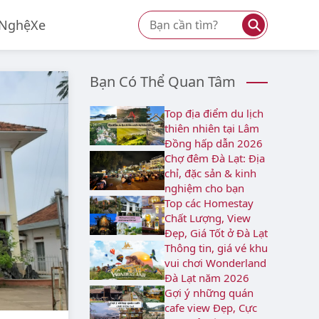
⚲
 Nghệ
Xe
Bạn Có Thể Quan Tâm
Top địa điểm du lịch
thiên nhiên tại Lâm
Đồng hấp dẫn 2026
Chợ đêm Đà Lạt: Địa
chỉ, đặc sản & kinh
nghiệm cho bạn
Top các Homestay
Chất Lượng, View
Đẹp, Giá Tốt ở Đà Lạt
Thông tin, giá vé khu
vui chơi Wonderland
Đà Lạt năm 2026
Gợi ý những quán
cafe view Đẹp, Cực