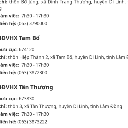
chỉ:
thôn Bờ Jùng, xã Đinh Trang Thượng, huyện Di Linh,
g
làm việc:
7h30 - 17h30
liên hệ:
(063) 3790000
BĐVHX Tam Bố
ưu cục:
674120
chỉ:
thôn Hiệp Thành 2, xã Tam Bố, huyện Di Linh, tỉnh Lâm
làm việc:
7h30 - 17h30
liên hệ:
(063) 3872300
BĐVHX Tân Thượng
ưu cục:
673830
chỉ:
thôn 3, xã Tân Thượng, huyện Di Linh, tỉnh Lâm Đồng
làm việc:
7h30 - 17h30
liên hệ:
(063) 3873222