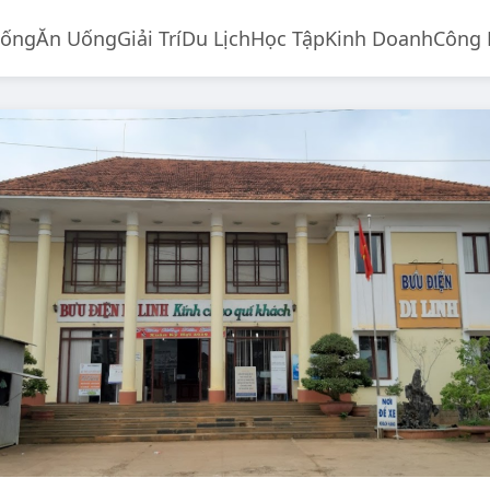
Sống
Ăn Uống
Giải Trí
Du Lịch
Học Tập
Kinh Doanh
Công