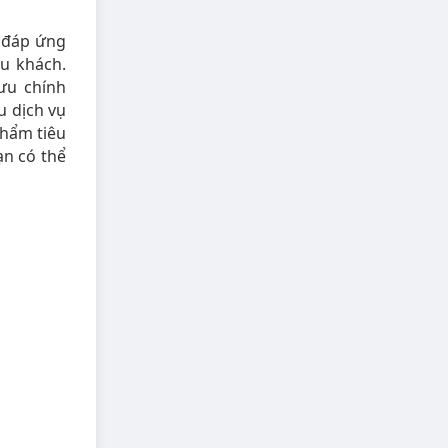
, đáp ứng
u khách.
ưu chính
u dịch vụ
phẩm tiêu
n có thể