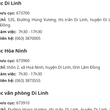
c Di Linh
ưu cục:
673700
chỉ:
535, Đường Hùng Vương, thị trấn Di Linh, huyện Di L
 Đồng
làm việc:
7h30 - 17h30
liên hệ:
(063) 3870005
c Hòa Ninh
ưu cục:
673960
chỉ:
thôn 2, xã Hoà Ninh, huyện Di Linh, tỉnh Lâm Đồng
làm việc:
7h30 - 17h30
liên hệ:
(063) 3873555
c văn phòng Di Linh
ưu cục:
673910
chỉ:
Đường Hùng Vương, thị trấn Di Linh, huyện Di Linh,