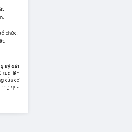
t.
n.
tổ chức.
ất.
g ký đất
 tục liên
ng của cơ
trong quá