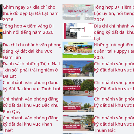
Ghim ngay 5+ địa chỉ cho
Tổng hợp 3+ Tiệm 
thuê đồ đẹp tại Đà Lạt năm
Lộc uy tín, nổi tiế
2026
2026
Tổng hợp 4 tiệm vàng Di
Địa chỉ chi nhánh 
Linh nổi tiếng năm 2026
đăng ký đất đai kh
Lạt
Địa chỉ chi nhánh văn phòng
Những trải nghiệm
đăng ký đất đai khu vực
quên" tại Puppy Fa
Hàm Tân
2026
Danh sách những Tiệm Nail
Chi nhánh văn phò
"xịn sò" phải trải nghiệm ở
ký đất đai khu vực 
Đà Lạt
Chi nhánh văn phòng đăng
Chi nhánh văn phò
ký đất đai khu vực Tánh Linh
ký đất đai khu vực
Chi nhánh văn phòng đăng
Chi nhánh văn phò
ký đất đai khu vực Đặc Khu
ký đất đai khu vực
Phú Quý
Chi nhánh văn phòng đăng
Chi nhánh văn phò
ký đất đai khu vực Phan
ký đất đai khu vực
Thiết
Thuận Bắc