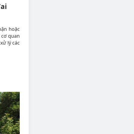
ai
hận hoặc
g cơ quan
xử lý các