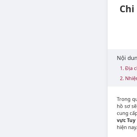
Chi
Nội dun
1. Địa 
2. Nhiệ
Trong qu
hồ sơ sẽ
cung cấp
vực Tuy
hiện nay