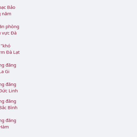
bạc Bảo
ng năm
văn phòng
u vực Đà
 "khó
rm Đà Lạt
ng đăng
La Gi
ng đăng
 Đức Linh
ng đăng
 Bắc Bình
ng đăng
 Hàm