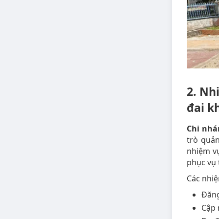
2. Nh
đai k
Chi nhá
trò quản
nhiệm vụ
phục vụ 
Các nhi
Đăng
Cập 