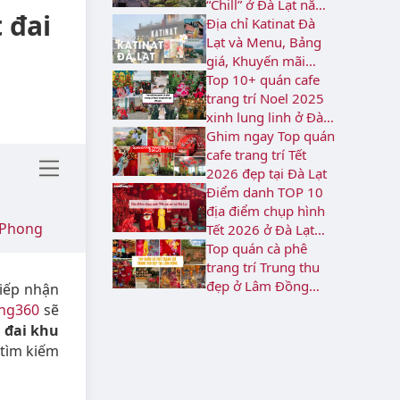
“Chill” ở Đà Lạt năm
 đai
2026
Địa chỉ Katinat Đà
Lạt và Menu, Bảng
giá, Khuyến mãi
2026
Top 10+ quán cafe
trang trí Noel 2025
xinh lung linh ở Đà
Lạt
Ghim ngay Top quán
cafe trang trí Tết
2026 đẹp tại Đà Lạt
Điểm danh TOP 10
địa điểm chụp hình
y Phong
Tết 2026 ở Đà Lạt
rực rỡ
Top quán cà phê
trang trí Trung thu
đẹp ở Lâm Đồng
tiếp nhận
năm 2026
ng360
sẽ
 đai khu
 tìm kiếm