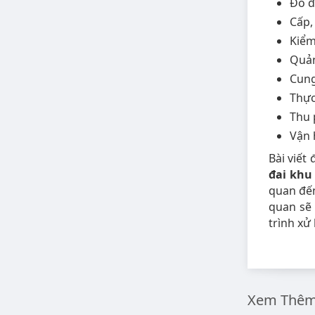
Đo đ
Cấp,
Kiểm
Quản 
Cung
Thực
Thu p
Vận 
Bài viết
đai khu
quan đến
quan sẽ 
trình xử 
Xem Thêm 