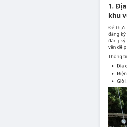
1. Đị
khu v
Để thực
đăng ký 
đăng ký 
vấn đề p
Thông ti
Địa 
Điện
Giờ 