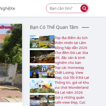
⚲
 Nghệ
Xe
Bạn Có Thể Quan Tâm
Top địa điểm du lịch
thiên nhiên tại Lâm
Đồng hấp dẫn 2026
Chợ đêm Đà Lạt: Địa
chỉ, đặc sản & kinh
nghiệm cho bạn
Top các Homestay
Chất Lượng, View
Đẹp, Giá Tốt ở Đà Lạt
Thông tin, giá vé khu
vui chơi Wonderland
Đà Lạt năm 2026
Gợi ý những quán
cafe view Đẹp, Cực