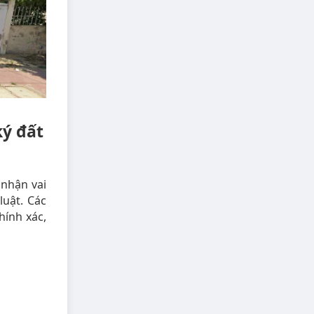
ký đất
nhận vai
luật. Các
hính xác,