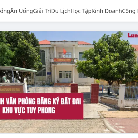
Sống
Ăn Uống
Giải Trí
Du Lịch
Học Tập
Kinh Doanh
Công