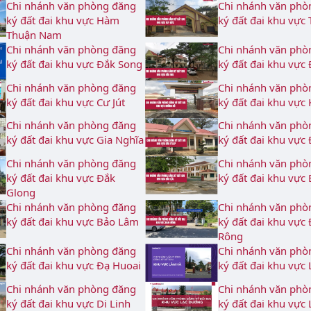
Chi nhánh văn phòng đăng
Chi nhánh văn phò
ký đất đai khu vực Hàm
ký đất đai khu vực
Thuận Nam
Chi nhánh văn phòng đăng
Chi nhánh văn phò
ký đất đai khu vực Đắk Song
ký đất đai khu vực 
Chi nhánh văn phòng đăng
Chi nhánh văn phò
ký đất đai khu vực Cư Jút
ký đất đai khu vực
Chi nhánh văn phòng đăng
Chi nhánh văn phò
ký đất đai khu vực Gia Nghĩa
ký đất đai khu vực
Chi nhánh văn phòng đăng
Chi nhánh văn phò
ký đất đai khu vực Đắk
ký đất đai khu vực
Glong
Chi nhánh văn phòng đăng
Chi nhánh văn phò
ký đất đai khu vực Bảo Lâm
ký đất đai khu vực
Rông
Chi nhánh văn phòng đăng
Chi nhánh văn phò
ký đất đai khu vực Đạ Huoai
ký đất đai khu vực
Chi nhánh văn phòng đăng
Chi nhánh văn phò
ký đất đai khu vực Di Linh
ký đất đai khu vực 