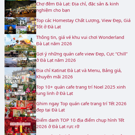
Chợ đêm Đà Lạt: Địa chỉ, đặc sản & kinh
nghiệm cho bạn
Top các Homestay Chất Lượng, View Đẹp, Giá
Tốt ở Đà Lạt
Thông tin, giá vé khu vui chơi Wonderland
Đà Lạt năm 2026
Gợi ý những quán cafe view Đẹp, Cực “Chill”
ở Đà Lạt năm 2026
Địa chỉ Katinat Đà Lạt và Menu, Bảng giá,
Khuyến mãi 2026
Top 10+ quán cafe trang trí Noel 2025 xinh
lung linh ở Đà Lạt
Ghim ngay Top quán cafe trang trí Tết 2026
đẹp tại Đà Lạt
Điểm danh TOP 10 địa điểm chụp hình Tết
2026 ở Đà Lạt rực rỡ