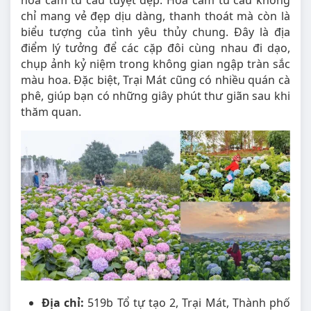
hoa cẩm tú cầu tuyệt đẹp. Hoa cẩm tú cầu không
chỉ mang vẻ đẹp dịu dàng, thanh thoát mà còn là
biểu tượng của tình yêu thủy chung. Đây là địa
điểm lý tưởng để các cặp đôi cùng nhau đi dạo,
chụp ảnh kỷ niệm trong không gian ngập tràn sắc
màu hoa. Đặc biệt, Trại Mát cũng có nhiều quán cà
phê, giúp bạn có những giây phút thư giãn sau khi
thăm quan.
Địa chỉ:
519b Tổ tự tạo 2, Trại Mát, Thành phố