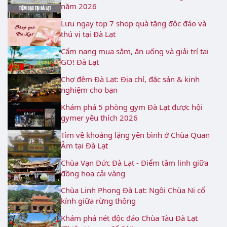
năm 2026
Lưu ngay top 7 shop quà tặng độc đáo và
thú vị tại Đà Lạt
Cẩm nang mua sắm, ăn uống và giải trí tại
GO! Đà Lạt
Chợ đêm Đà Lạt: Địa chỉ, đặc sản & kinh
nghiệm cho bạn
Khám phá 5 phòng gym Đà Lạt được hội
gymer yêu thích 2026
Tìm về khoảng lặng yên bình ở Chùa Quan
Âm tại Đà Lạt
Chùa Vạn Đức Đà Lạt - Điểm tâm linh giữa
đồng hoa cải vàng
Chùa Linh Phong Đà Lạt: Ngôi Chùa Ni cổ
kính giữa rừng thông
Khám phá nét độc đáo Chùa Tàu Đà Lạt