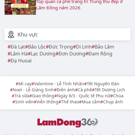
Top quán cà phê trang trí Trung thu đẹp ở
Lâm Đồng năm 2026
Khu vực
Đà Lạt
Bảo Lộc
Đức Trọng
Di Linh
Bảo Lâm
Lâm Hà
Lạc Dương
Đơn Dương
Đam Rông
Đạ Huoai
Mì cay
Valentine - Lễ Tình Nhân
Tết Nguyên Đán
Noel - Lễ Giáng Sinh
Điện ảnh
Cà phê
Tết Dương Lịch
Trà sữa
Giao thông
Ngày 8/3 - Quốc tế Phụ nữ
Chùa
Sinh viên
Viễn thông
Thể thao
Mua sắm
Chụp ảnh