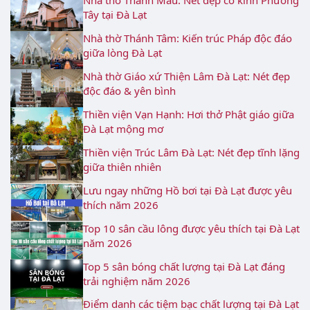
Nhà thờ Thánh Mẫu: Nét đẹp cổ kính Phương
Tây tại Đà Lạt
Nhà thờ Thánh Tâm: Kiến trúc Pháp độc đáo
giữa lòng Đà Lạt
Nhà thờ Giáo xứ Thiện Lâm Đà Lạt: Nét đẹp
độc đáo & yên bình
Thiền viện Vạn Hạnh: Hơi thở Phật giáo giữa
Đà Lạt mộng mơ
Thiền viện Trúc Lâm Đà Lạt: Nét đẹp tĩnh lặng
giữa thiên nhiên
Lưu ngay những Hồ bơi tại Đà Lạt được yêu
thích năm 2026
Top 10 sân cầu lông được yêu thích tại Đà Lạt
năm 2026
Top 5 sân bóng chất lượng tại Đà Lạt đáng
trải nghiệm năm 2026
Điểm danh các tiệm bạc chất lượng tại Đà Lạt