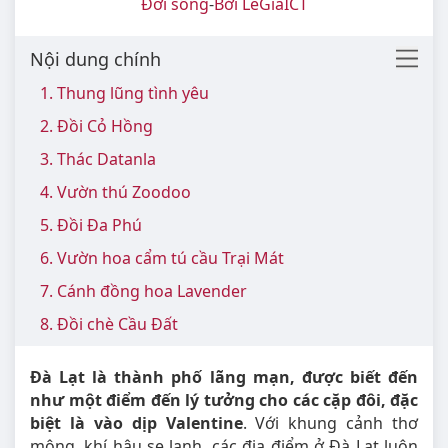
Đời sống
-
Bởi LeGiaICT
Nội dung chính
1. Thung lũng tình yêu
2. Đồi Cỏ Hồng
3. Thác Datanla
4. Vườn thú Zoodoo
5. Đồi Đa Phú
6. Vườn hoa cẩm tú cầu Trại Mát
7. Cánh đồng hoa Lavender
8. Đồi chè Cầu Đất
Đà Lạt là thành phố lãng mạn, được biết đến
như một điểm đến lý tưởng cho các cặp đôi, đặc
biệt là vào dịp Valentine
. Với khung cảnh thơ
mộng, khí hậu se lạnh, các địa điểm ở Đà Lạt luôn