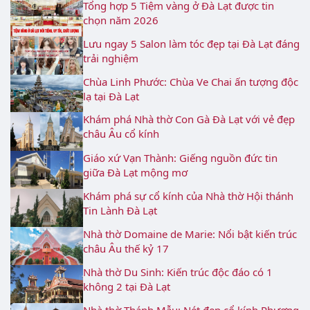
Tổng hợp 5 Tiệm vàng ở Đà Lạt được tin
chọn năm 2026
Lưu ngay 5 Salon làm tóc đẹp tại Đà Lạt đáng
trải nghiệm
Chùa Linh Phước: Chùa Ve Chai ấn tượng độc
lạ tại Đà Lạt
Khám phá Nhà thờ Con Gà Đà Lạt với vẻ đẹp
châu Âu cổ kính
Giáo xứ Vạn Thành: Giếng nguồn đức tin
giữa Đà Lạt mộng mơ
Khám phá sự cổ kính của Nhà thờ Hội thánh
Tin Lành Đà Lạt
Nhà thờ Domaine de Marie: Nổi bật kiến trúc
châu Âu thế kỷ 17
Nhà thờ Du Sinh: Kiến trúc độc đáo có 1
không 2 tại Đà Lạt