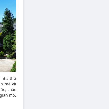
 nhà thờ
nh mẽ và
ức, chắc
gian mở,