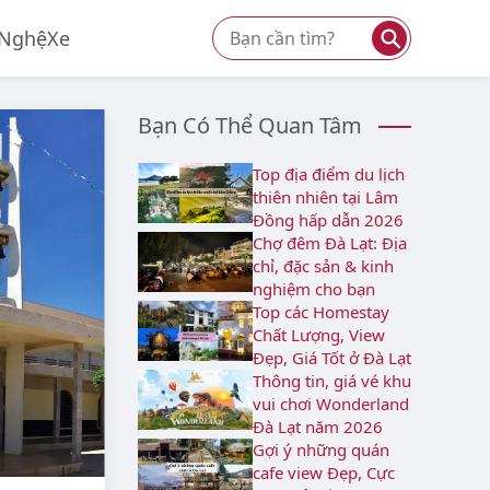
⚲
 Nghệ
Xe
Bạn Có Thể Quan Tâm
Top địa điểm du lịch
thiên nhiên tại Lâm
Đồng hấp dẫn 2026
Chợ đêm Đà Lạt: Địa
chỉ, đặc sản & kinh
nghiệm cho bạn
Top các Homestay
Chất Lượng, View
Đẹp, Giá Tốt ở Đà Lạt
Thông tin, giá vé khu
vui chơi Wonderland
Đà Lạt năm 2026
Gợi ý những quán
cafe view Đẹp, Cực