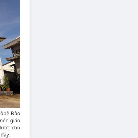
côbê Đào
 nên giáo
được cho
 đây.