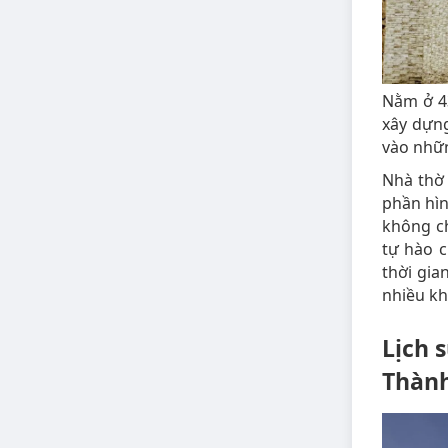
Nằm ở 4
xây dựn
vào nhữ
Nhà thờ 
phần hìn
không ch
tự hào c
thời gia
nhiều kh
Lịch 
Thàn