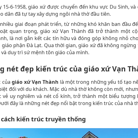
 15-6-1958, giáo xứ được chuyển đến khu vực Du Sinh, v
áo dân đã tự tay xây dựng ngôi nhà thờ đầu tiên.
 nhiều giai đoạn phát triển, từ những khó khăn ban đầu 
oặt quan trọng,
giáo xứ Vạn Thành đã trở thành một c
h, là nơi gắn kết các tín hữu và đóng góp không nhỏ ch
a giáo phận Đà Lạt. Qua thời gian, giáo xứ đã không ngừng 
và duy trì sứ mệnh tôn giáo của mình.
 nét đẹp kiến trúc của giáo xứ Vạn T
c của
giáo xứ Vạn Thành
là một trong những yếu tố tạo n
biệt đối với du khách. Mặc dù nhà thờ không còn mới, như
 vẻ uy nghiêm và nét cổ kính, trở thành một biểu tượng 
 Dưới đây là những nét đẹp nổi bật trong kiến trúc của nhà t
cách kiến trúc truyền thống