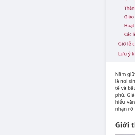
Thán
Giáo 
Hoạt
Các l
Giờ lễ 
Lưu ý 
Nằm giữ
là nơi s
tế và bầ
phú, Gi
hiểu vă
nhận rõ 
Giới 