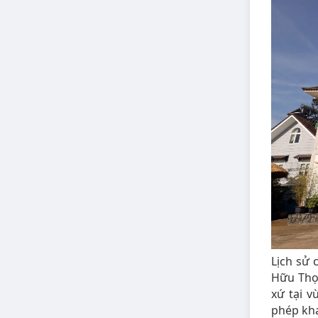
Lịch sử
Hữu Thọ 
xứ tại 
phép kha