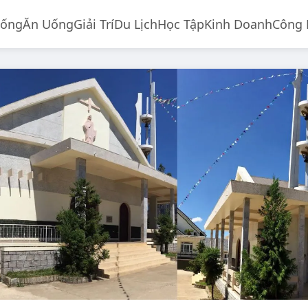
Sống
Ăn Uống
Giải Trí
Du Lịch
Học Tập
Kinh Doanh
Công