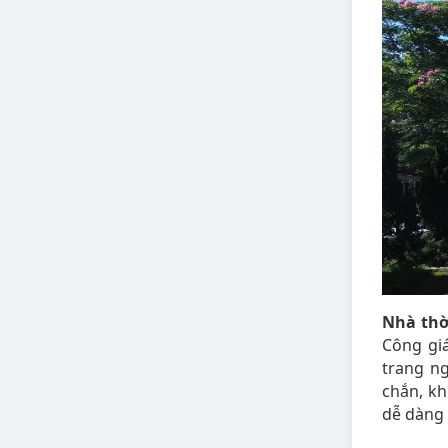
Nhà th
Công gi
trang n
chắn, k
dễ dàng 