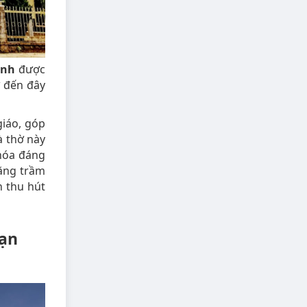
ành
được
 đến đây
giáo, góp
à thờ này
 hóa đáng
hăng trầm
n thu hút
Vạn