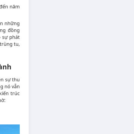
à đến năm
đến những
ộng đồng
o sự phát
trùng tu,
hành
ên sự thu
ng nó vẫn
kiến trúc
hờ: