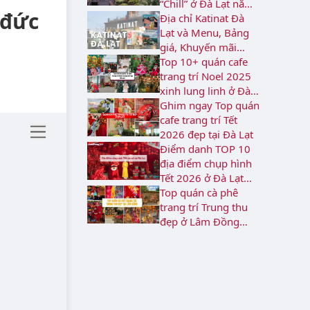
“Chill” ở Đà Lạt năm
 đức
2026
Địa chỉ Katinat Đà
Lạt và Menu, Bảng
giá, Khuyến mãi
2026
Top 10+ quán cafe
trang trí Noel 2025
xinh lung linh ở Đà
Lạt
Ghim ngay Top quán
cafe trang trí Tết
2026 đẹp tại Đà Lạt
Điểm danh TOP 10
địa điểm chụp hình
Tết 2026 ở Đà Lạt
rực rỡ
Top quán cà phê
trang trí Trung thu
đẹp ở Lâm Đồng
năm 2026