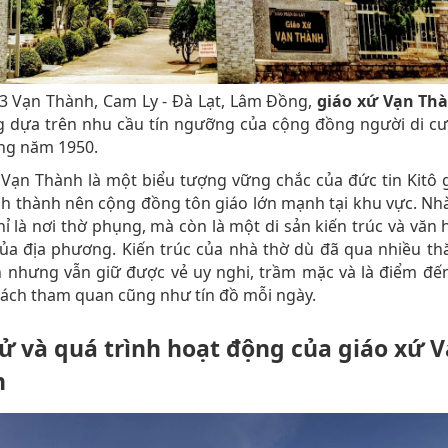
3 Vạn Thành, Cam Ly - Đà Lạt, Lâm Đồng,
giáo xứ Vạn Th
g dựa trên nhu cầu tín ngưỡng của cộng đồng người di cư
ng năm 1950.
Vạn Thành là một biểu tượng vững chắc của đức tin Kitô 
h thành nên cộng đồng tôn giáo lớn mạnh tại khu vực. Nh
ỉ là nơi thờ phụng, mà còn là một di sản kiến trúc và văn
ủa địa phương. Kiến trúc của nhà thờ dù đã qua nhiều t
n nhưng vẫn giữ được vẻ uy nghi, trầm mặc và là điểm đế
ách tham quan cũng như tín đồ mỗi ngày.
sử và quá trình hoạt động của giáo xứ 
h