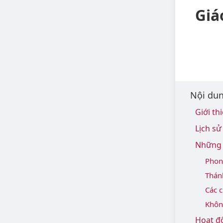
Giá
Nội dun
Giới th
Lịch sử
Những 
Phon
Thán
Các c
Khôn
Hoạt độ