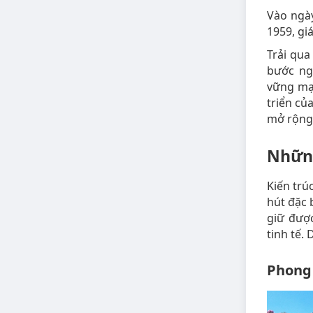
Vào ngày
1959, gi
Trải qua
bước ng
vững mạn
triển củ
mở rộng 
Những
Kiến trú
hút đặc 
giữ được
tinh tế.
Phong 