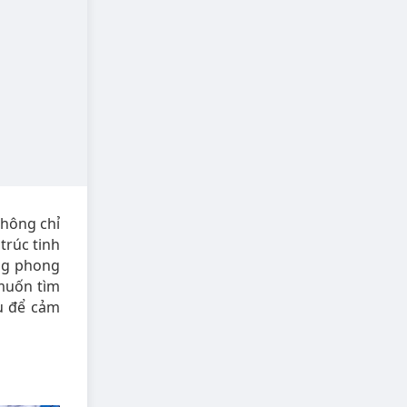
hông chỉ
trúc tinh
ộng phong
muốn tìm
u để cảm